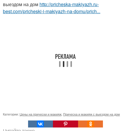
выездом на дом
http://pricheska-makiyazh.ru-
best.com/pricheski-i-makiyazh-na-domu/prich...
Категории:
Цены на прически и макияж
,
Прическа и макияж с выездом на дом