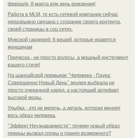
февраля, 8 марта или день рождения!
Работа в MLM, то есть сетевой компании сейчас
неразрывно связана с создание своего контента,
своей страницы в соц сетях.
Мужской гардероб: 6 вещей, которые нравятся
женщинам
Прическа - не просто волосы, а мощный инструмент
вашего стиля!
На шанхайской премьере "Человека - Паука:
Совершенно Новый День" зендея выбрала не
просто очередной наряд, а настоящий артефакт
высокой моды.
Улыбка - это не мелочь, а деталь, которая меняет
весь образ человека.
"Эффект Неузнаваемости": почему новый образ
певицы вызвал споры о гранях возможного?