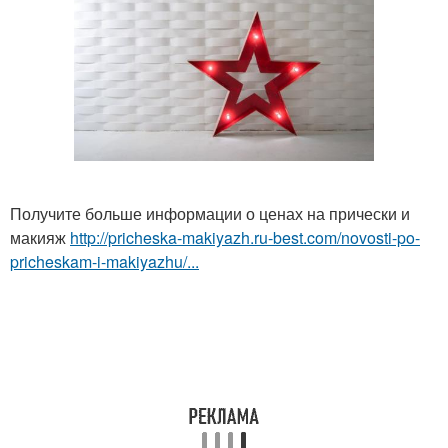
Получите больше информации о ценах на прически и
макияж
http://pricheska-makiyazh.ru-best.com/novosti-po-
pricheskam-i-makiyazhu/...