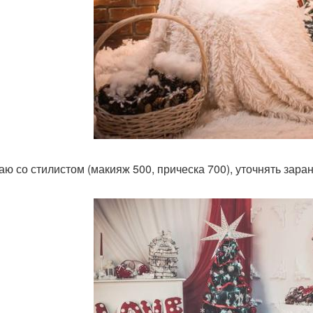
аю со стилистом (макияж 500, прическа 700), уточнять заран