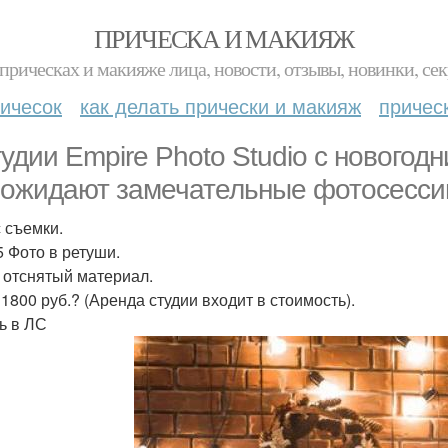
ПРИЧЕСКА И МАКИЯЖ
прическах и макияже лица, новости, отзывы, новинки, сек
ичесок
как делать прически и макияж
причес
тудии Empire Photo Studio с новогод
 ожидают замечательные фотосесси
с съемки.
5 Фото в ретуши.
ь отснятый материал.
 1800 руб.? (Аренда студии входит в стоимость).
ь в ЛС