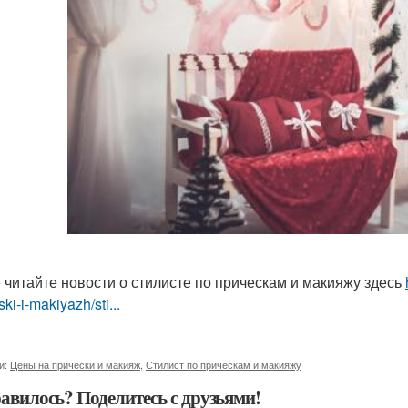
 читайте новости о стилисте по прическам и макияжу здесь
ski-i-makiyazh/sti...
и:
Цены на прически и макияж
,
Стилист по прическам и макияжу
авилось? Поделитесь с друзьями!