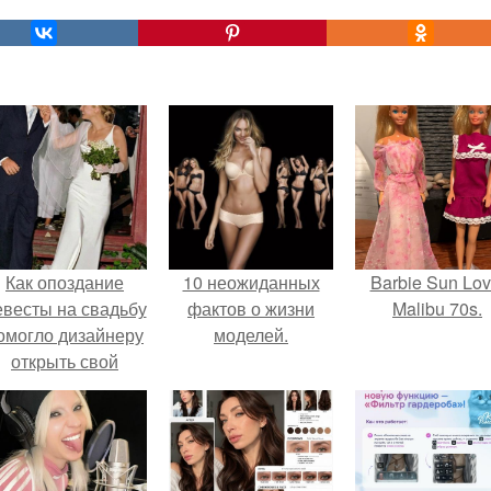
Как опоздание
10 неожиданных
Barbie Sun Lov
евесты на свадьбу
фактов о жизни
Malibu 70s.
омогло дизайнеру
моделей.
открыть свой
бренд.