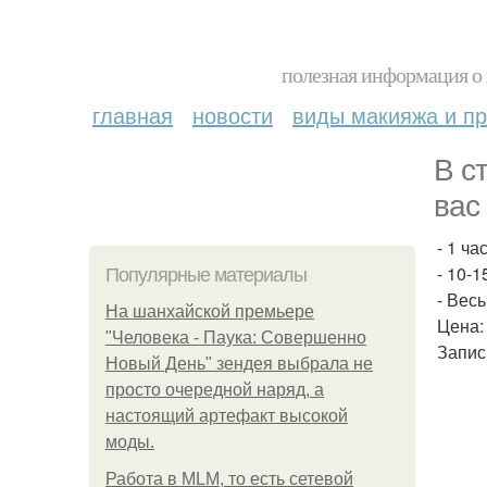
полезная информация о 
главная
новости
виды макияжа и пр
В с
вас
- 1 ча
- 10-1
Популярные материалы
- Вес
На шанхайской премьере
Цена:
"Человека - Паука: Совершенно
Запис
Новый День" зендея выбрала не
просто очередной наряд, а
настоящий артефакт высокой
моды.
Работа в MLM, то есть сетевой