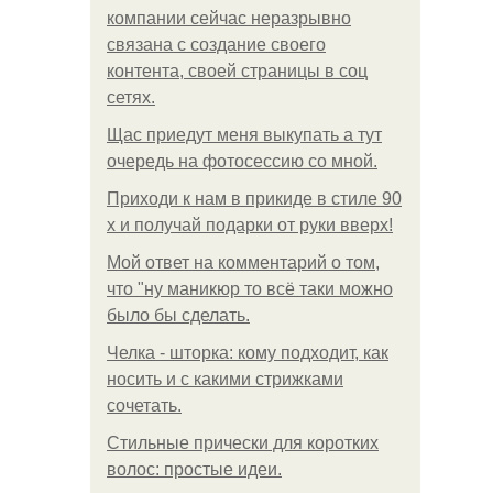
компании сейчас неразрывно
связана с создание своего
контента, своей страницы в соц
сетях.
Щас приедут меня выкупать а тут
очередь на фотосессию со мной.
Приходи к нам в прикиде в стиле 90
х и получай подарки от руки вверх!
Мой ответ на комментарий о том,
что "ну маникюр то всё таки можно
было бы сделать.
Челка - шторка: кому подходит, как
носить и с какими стрижками
сочетать.
Стильные прически для коротких
волос: простые идеи.