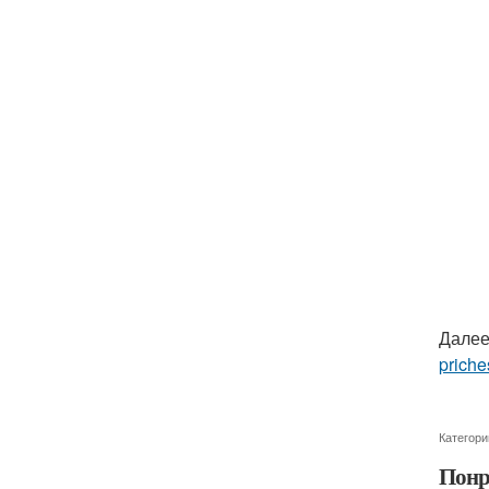
Далее
priche
Категори
Понр