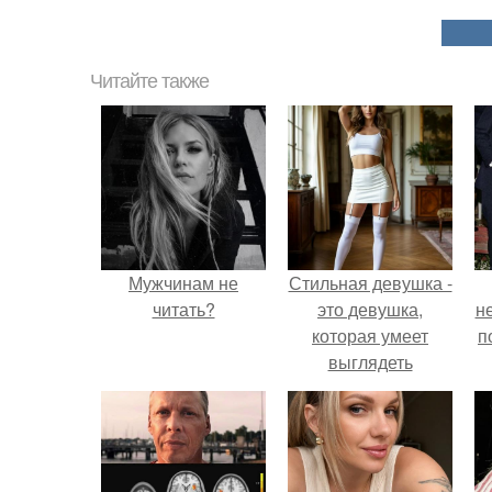
Читайте также
Мужчинам не
Стильная девушка -
читать?
это девушка,
н
которая умеет
п
выглядеть
привлекательно и
элегантно в любои
ситуации.