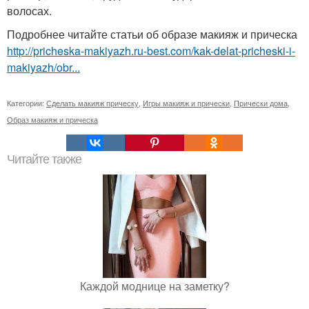
волосах.
Подробнее читайте статьи об образе макияж и прическа
http://pricheska-makiyazh.ru-best.com/kak-delat-pricheski-i-
makiyazh/obr...
Категории:
Сделать макияж прическу
,
Игры макияж и прически
,
Прически дома
,
Образ макияж и прическа
Читайте также
Каждой моднице на заметку?