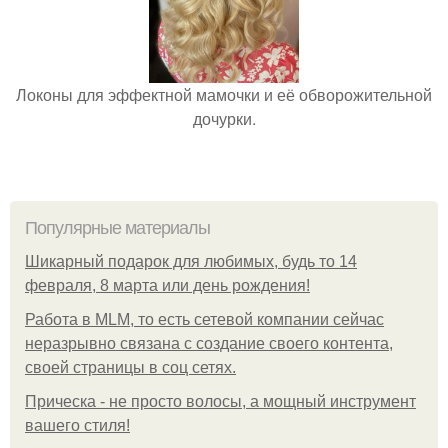
Локоны для эффектной мамочки и её обворожительной
дочурки.
Популярные материалы
Шикарный подарок для любимых, будь то 14
февраля, 8 марта или день рождения!
Работа в MLM, то есть сетевой компании сейчас
неразрывно связана с создание своего контента,
своей страницы в соц сетях.
Прическа - не просто волосы, а мощный инструмент
вашего стиля!