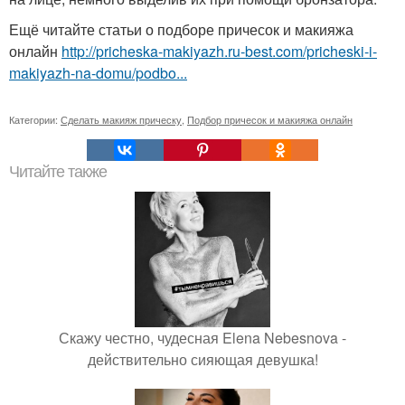
Ещё читайте статьи о подборе причесок и макияжа
онлайн
http://pricheska-makiyazh.ru-best.com/pricheski-i-
makiyazh-na-domu/podbo...
Категории:
Сделать макияж прическу
,
Подбор причесок и макияжа онлайн
Читайте также
Скажу честно, чудесная Elena Nebesnova -
действительно сияющая девушка!