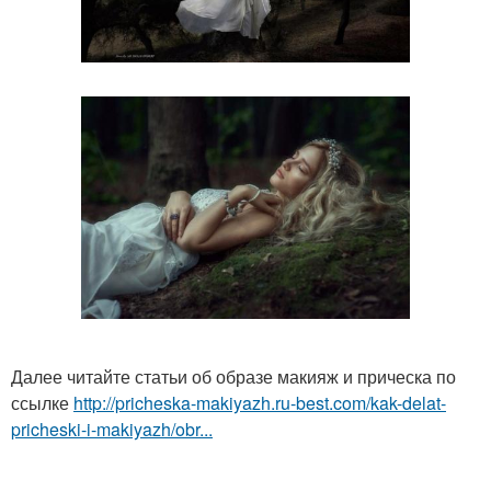
Далее читайте статьи об образе макияж и прическа по
ссылке
http://pricheska-makiyazh.ru-best.com/kak-delat-
pricheski-i-makiyazh/obr...