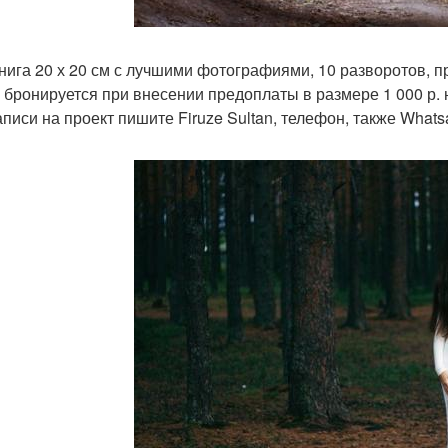
нига 20 х 20 см с лучшими фотографиями, 10 разворотов, п
 бронируется при внесении предоплаты в размере 1 000 р. н
писи на проект пишите Firuze Sultan, телефон, также Whatsa