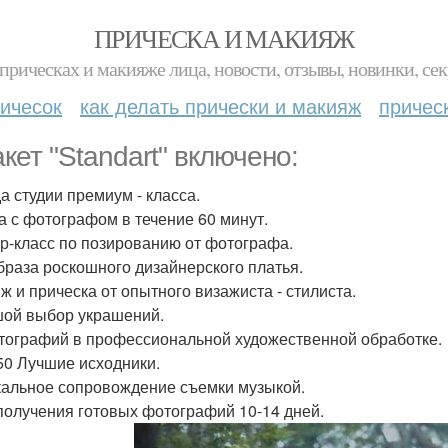
ПРИЧЕСКА И МАКИЯЖ
прическах и макияже лица, новости, отзывы, новинки, сек
ичесок
как делать прически и макияж
причес
акет "Standart" включено:
а студии премиум - класса.
а с фотографом в течение 60 минут.
р-класс по позированию от фотографа.
браза роскошного дизайнерского платья.
ж и прическа от опытного визажиста - стилиста.
ой выбор украшений.
тографий в профессиональной художественной обработке.
50 Лучшие исходники.
альное сопровождение съемки музыкой.
получения готовых фотографий 10-14 дней.