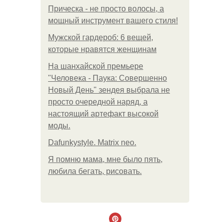
Прическа - не просто волосы, а
мощный инструмент вашего стиля!
Мужской гардероб: 6 вещей,
которые нравятся женщинам
На шанхайской премьере
"Человека - Паука: Совершенно
Новый День" зендея выбрала не
просто очередной наряд, а
настоящий артефакт высокой
моды.
Dafunkystyle. Matrix neo.
Я помню мама, мне было пять,
любила бегать, рисовать.