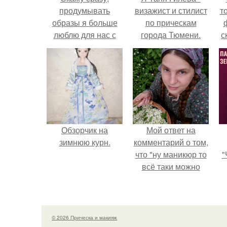
продумывать
визажист и стилист
т
образы я больше
по прическам
люблю для нас с
города Тюмени.
с
мужем на
фотосессии, чем
для себя одной.
Обзорчик на
Мой ответ на
зимнюю курн.
комментарий о том,
что "ну маникюр то
"
всё таки можно
было бы сделать.
з
п
н
© 2026 Прическа и макияж