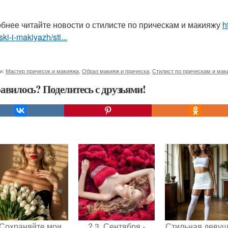
бнее читайте новости о стилисте по прическам и макияжу
h
ski-i-makiyazh/sti...
и:
Мастер причесок и макияжа
,
Образ макияж и прическа
,
Стилист по прическам и мак
авилось? Поделитесь с друзьями!
Сохраняйте мои
? 3. Сентября -
Стильная девуш