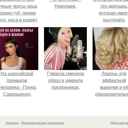
очные черты лица,
Николаев.
это девушка,
форму губ, линию
которая умее
кул, носа и разрез
выглядеть
глаз.
привлекательн
элегантно в лю
ситуации.
На шанхайской
Глюкоза сменила
Локоны для
премьере
образ и удивила
эффектной
Человека - Паука:
поклонников.
мамочки и е
Совершенно
обворожительн
Новый День"
дочурки.
ендея выбрала не
росто очередной
аряд, а настоящий
Контакты
Пользовательское соглашение
Обратная св