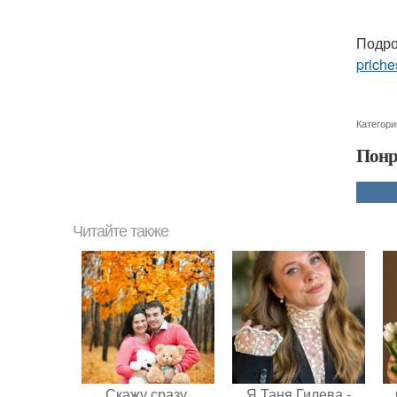
Подро
priche
Категори
Понр
Читайте также
Скажу сразу,
Я Таня Гилева -