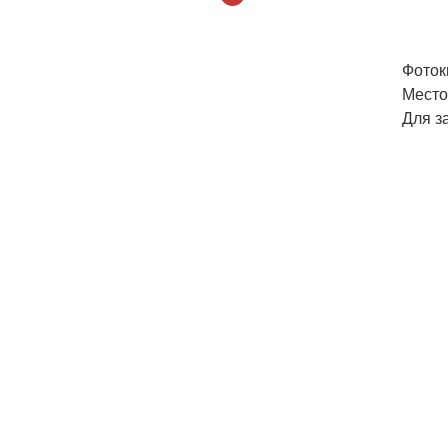
Фоток
Место
Для за