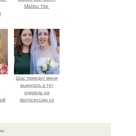
Malibu 70s.
т
о и
бои
Щас приедут меня
выкупать а тут
ё
очередь на
ой
фотосессию со
мной.
язь