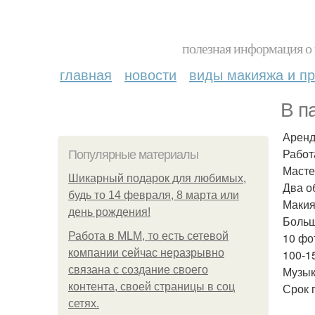
полезная информация о 
главная
новости
виды макияжа и пр
В п
Аренд
Работ
Популярные материалы
Масте
Шикарный подарок для любимых,
Два о
будь то 14 февраля, 8 марта или
Макия
день рождения!
Больш
Работа в MLM, то есть сетевой
10 фо
компании сейчас неразрывно
100-1
связана с создание своего
Музык
контента, своей страницы в соц
Срок 
сетях.