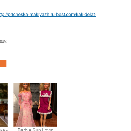
ttp://pricheska-makiyazh.ru-best.com/kak-delat-
ияжу
ка -
Barbie Sun Lovin