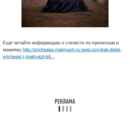
Ещё читайте информацию о стилисте по прическам и
макияжу
http://pricheska-makiyazh.ru-best.com/kak-delat-
pricheski-i-makiyazh/sti...