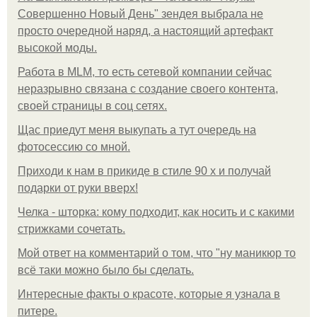
Совершенно Новый День" зендея выбрала не
просто очередной наряд, а настоящий артефакт
высокой моды.
Работа в MLM, то есть сетевой компании сейчас
неразрывно связана с создание своего контента,
своей страницы в соц сетях.
Щас приедут меня выкупать а тут очередь на
фотосессию со мной.
Приходи к нам в прикиде в стиле 90 х и получай
подарки от руки вверх!
Челка - шторка: кому подходит, как носить и с какими
стрижками сочетать.
Мой ответ на комментарий о том, что "ну маникюр то
всё таки можно было бы сделать.
Интересные факты о красоте, которые я узнала в
питере.