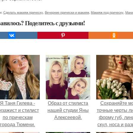
и:
Сделать макияж прическу
,
Вечерние прически и макияж
,
Макияж под прическу
,
Мани
авилось? Поделитесь с друзьями!
Я Таня Гилева -
Образ от стилиста
Сохраняйте м
изажист и стилист
нашей студии Яны
точные черты ли
по прическам
Алексеевой.
форму губ, ли
города Тюмени.
скул, носа и раз
глаз.