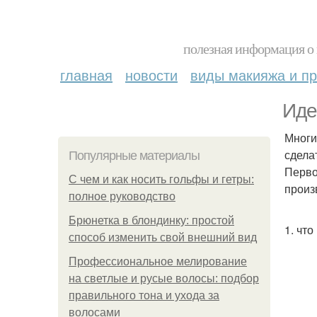
полезная информация о 
главная
новости
виды макияжа и пр
Иде
Многи
сдела
Популярные материалы
Перво
С чем и как носить гольфы и гетры:
произ
полное руководство
Брюнетка в блондинку: простой
1. что
способ изменить свой внешний вид
Профессиональное мелирование
на светлые и русые волосы: подбор
правильного тона и ухода за
волосами