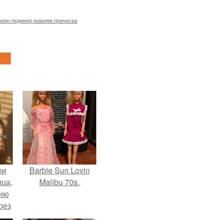
кюр педикюр макияж прическа
ои
Barbie Sun Lovin
ца,
Malibu 70s.
нию
рез