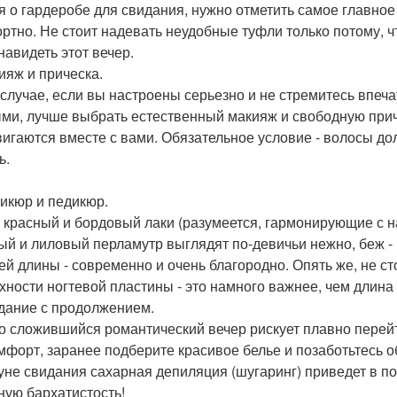
я о гардеробе для свидания, нужно отметить самое главное
ртно. Не стоит надевать неудобные туфли только потому, чт
навидеть этот вечер.
кияж и прическа.
 случае, если вы настроены серьезно и не стремитесь впе
ми, лучше выбрать естественный макияж и свободную приче
вигаются вместе с вами. Обязательное условие - волосы д
ь.
никюр и педикюр.
- красный и бордовый лаки (разумеется, гармонирующие с 
ый и лиловый перламутр выглядят по-девичьи нежно, беж - 
ей длины - современно и очень благородно. Опять же, не ст
хности ногтевой пластины - это намного важнее, чем длина н
идание с продолжением.
о сложившийся романтический вечер рискует плавно перей
мфорт, заранее подберите красивое белье и позаботьтесь 
уне свидания сахарная депиляция (шугаринг) приведет в пор
ную бархатистость!