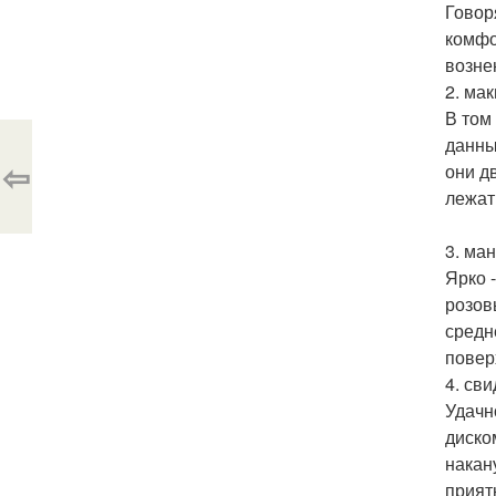
Говор
комфо
возне
2. ма
В том
данны
⇦
они д
лежат
3. ма
Ярко 
розов
средн
повер
4. св
Удачн
диско
накан
прият