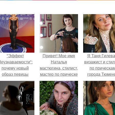
"Эффект
Привет! Мое имя
Я Таня Гилева
еузнаваемости":
Наталья
визажист и стил
почему новый
мастюгина, стилист,
по прическа
образ певицы
мастер по прическе
города Тюмен
вызвал споры о
и визажист.
гранях
возможного?