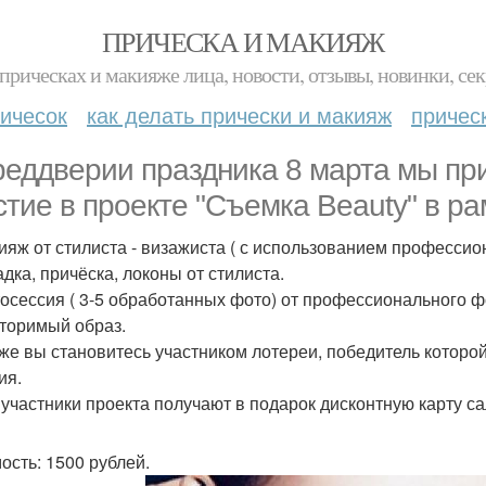
ПРИЧЕСКА И МАКИЯЖ
прическах и макияже лица, новости, отзывы, новинки, сек
ичесок
как делать прически и макияж
причес
реддверии праздника 8 марта мы пр
стие в проекте "Съемка Beauty" в ра
кияж от стилиста - визажиста ( с использованием профессио
адка, причёска, локоны от стилиста.
тосессия ( 3-5 обработанных фото) от профессионального ф
торимый образ.
к же вы становитесь участником лотереи, победитель которо
ия.
е участники проекта получают в подарок дисконтную карту са
ость: 1500 рублей.