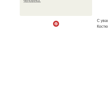
человека.
С ува
Костю