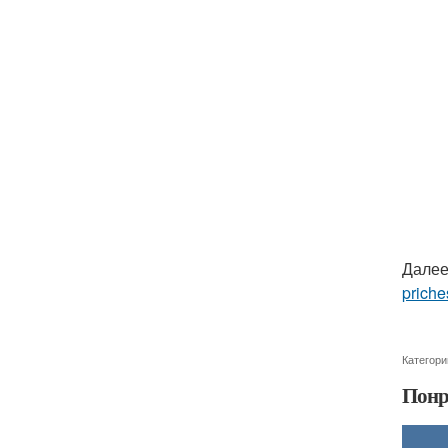
Далее
priche
Категори
Понр