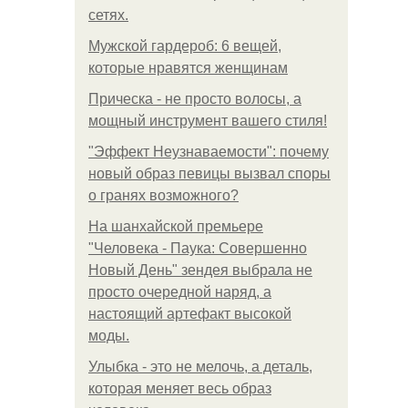
сетях.
Мужской гардероб: 6 вещей,
которые нравятся женщинам
Прическа - не просто волосы, а
мощный инструмент вашего стиля!
"Эффект Неузнаваемости": почему
новый образ певицы вызвал споры
о гранях возможного?
На шанхайской премьере
"Человека - Паука: Совершенно
Новый День" зендея выбрала не
просто очередной наряд, а
настоящий артефакт высокой
моды.
Улыбка - это не мелочь, а деталь,
которая меняет весь образ