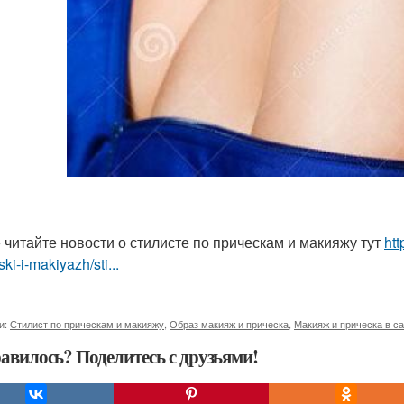
 читайте новости о стилисте по прическам и макияжу тут
htt
ski-i-makiyazh/sti...
и:
Стилист по прическам и макияжу
,
Образ макияж и прическа
,
Макияж и прическа в с
авилось? Поделитесь с друзьями!