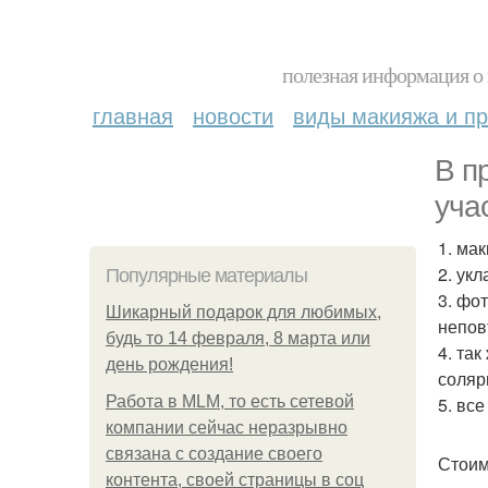
полезная информация о 
главная
новости
виды макияжа и пр
В п
уча
1. ма
2. укл
Популярные материалы
3. фо
Шикарный подарок для любимых,
непов
будь то 14 февраля, 8 марта или
4. та
день рождения!
соляр
Работа в MLM, то есть сетевой
5. вс
компании сейчас неразрывно
связана с создание своего
Стоим
контента, своей страницы в соц