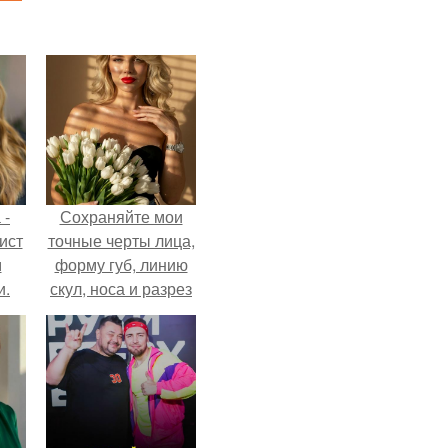
 -
Сохраняйте мои
ист
точные черты лица,
м
форму губ, линию
и.
скул, носа и разрез
глаз.