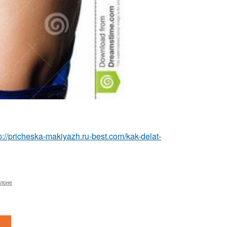
p://pricheska-makiyazh.ru-best.com/kak-delat-
алоне