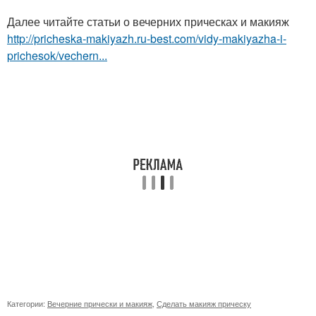
Далее читайте статьи о вечерних прическах и макияж
http://pricheska-makiyazh.ru-best.com/vidy-makiyazha-i-
prichesok/vechern...
Категории:
Вечерние прически и макияж
,
Сделать макияж прическу