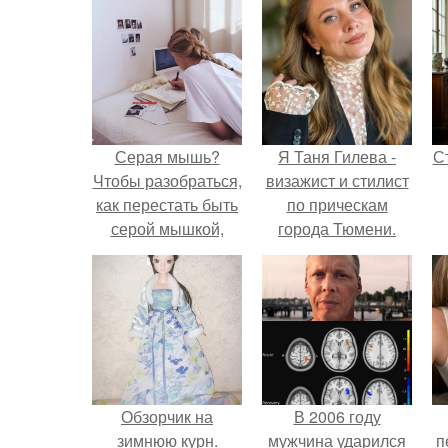
Серая мышь?
Я Таня Гилева -
С
Чтобы разобраться,
визажист и стилист
как перестать быть
по прическам
серой мышкой,
города Тюмени.
давайте мы
определим, а кто же
э
такая серая мышь?
Обзорчик на
В 2006 году
зимнюю курн.
мужчина ударился
п