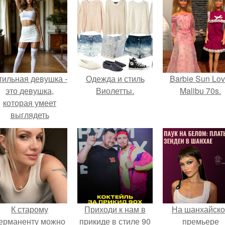
тильная девушка -
Одежда и стиль
Barbie Sun Lov
это девушка,
Виолетты.
Malibu 70s.
которая умеет
выглядеть
привлекательно и
легантно в любои
ситуации.
К старому
Приходи к нам в
На шанхайско
ерманенту можно
прикиде в стиле 90
премьере