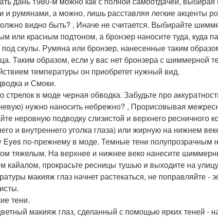
ать дань 1980-м можно как с полной самоотдачей, выбирая
и и румянами, а можно, лишь расставляя легкие акценты р
должно видно быть? , Иначе не считается. Выбирайте шимм
ым или красным подтоном, а бронзер наносите туда, куда па
и под скулы. Румяна или бронзер, нанесенные таким образом
ца. Таким образом, если у вас нет бронзера с шиммерной т
йствием температуры он приобретет нужный вид.
дводка и Смоки.
о стрелок в моде черная обводка. Забудьте про аккуратност
невую) нужно наносить небрежно? , Прорисовывая межресн
йте неровную подводку слизистой и верхнего ресничного ко
его и внутреннего уголка глаза) или жирную на нижнем веке
 Eyes по-прежнему в моде. Темные тени полупрозрачным н
ом тяжелым. На верхнее и нижнее веко нанесите шиммерн
м кайалом, прокрасьте ресницы тушью и выходите на улицу.
ратуры макияж глаз начнет растекаться, не поправляйте - 
исты.
кие тени.
ветный макияж глаз, сделанный с помощью ярких теней - н