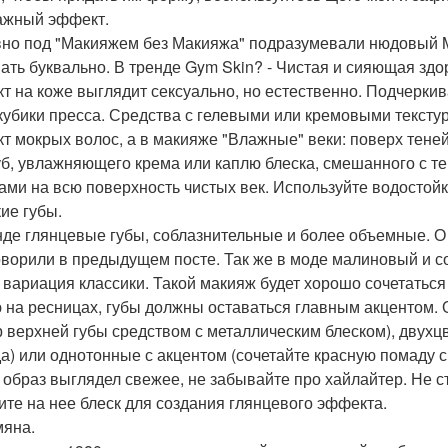
лажный эффект.
но под "Макияжем без Макияжа" подразумевали нюдовый M
ать буквально. В тренде Gym Skin? - Чистая и сияющая зд
т на коже выглядит сексуально, но естественно. Подчеркива
кубики пресса. Средства с гелевыми или кремовыми тексту
т мокрых волос, а в макияже "Влажные" веки: поверх тене
уб, увлажняющего крема или каплю блеска, смешанного с те
ами на всю поверхность чистых век. Используйте водостойк
кие губы.
нде глянцевые губы, соблазнительные и более объемные. О
оворили в предыдущем посте. Так же в моде малиновый и с
 вариация классики. Такой макияж будет хорошо сочетатьс
 на ресницах, губы должны оставаться главным акцентом. 
р верхней губы средством с металлическим блеском), двухц
а) или однотонные с акцентом (сочетайте красную помаду 
 образ выглядел свежее, не забывайте про хайлайтер. Не 
ите на нее блеск для создания глянцевого эффекта.
мяна.