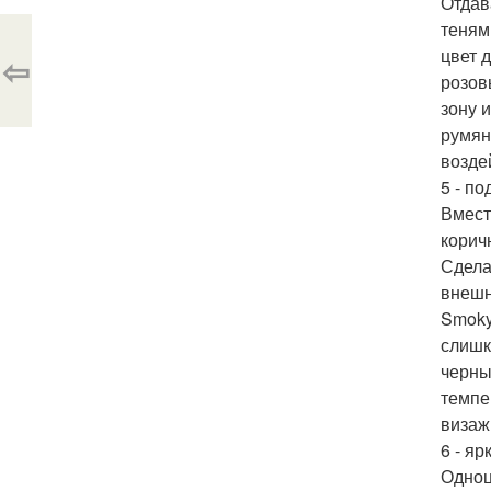
Отдав
теням
цвет 
⇦
розов
зону 
румян
возде
5 - по
Вмест
корич
Сдела
внешн
Smoky
слишк
черны
темпе
визаж
6 - яр
Одноц