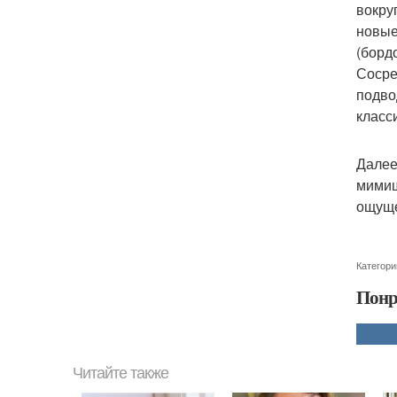
вокру
новые
(борд
Сосре
подво
класс
Далее
мимиш
ощуще
Категори
Понр
Читайте также