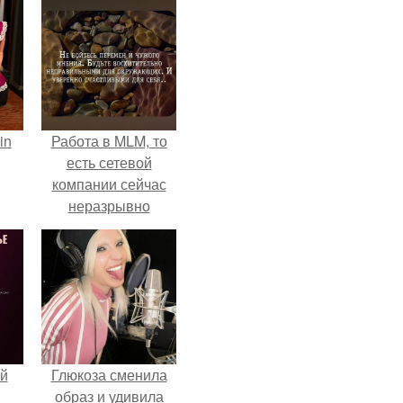
in
Работа в MLM, то
есть сетевой
компании сейчас
неразрывно
связана с создание
своего контента,
своей страницы в
соц сетях.
й
Глюкоза сменила
образ и удивила