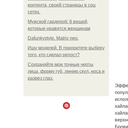
контента, своей страницы в соц
сетях.
Мужской гардероб: 6 вещей,
которые нравятся женщинам
Dafunkystyle. Matrix neo.
Ищу моделей. В приоритете выберу
того, кто сделал репост?
Сохраняйте мои точные черты
лица, форму губ, линию скул, носа и
разрез глаз.
Эффек
попул
испол
хайла
хайла
верхн
Брови