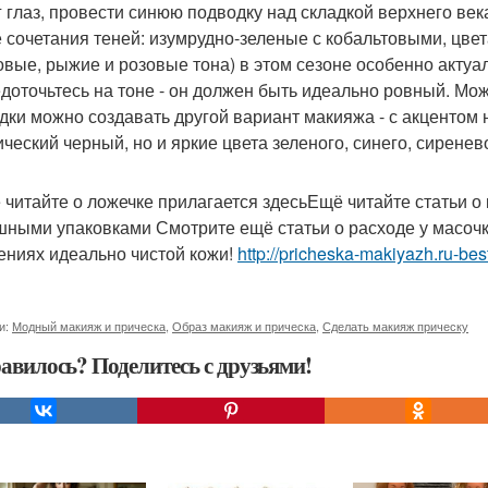
г глаз, провести синюю подводку над складкой верхнего ве
 сочетания теней: изумрудно-зеленые с кобальтовыми, цвет
овые, рыжие и розовые тона) в этом сезоне особенно актуа
доточьтесь на тоне - он должен быть идеально ровный. М
дки можно создавать другой вариант макияжа - с акцентом 
ический черный, но и яркие цвета зеленого, синего, сиренев
 читайте о ложечке прилагается здесьЕщё читайте статьи о
ными упаковками Смотрите ещё статьи о расходе у масоч
ниях идеально чистой кожи!
http://pricheska-makiyazh.ru-bes
и:
Модный макияж и прическа
,
Образ макияж и прическа
,
Сделать макияж прическу
авилось? Поделитесь с друзьями!