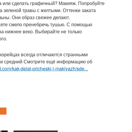
ка или сделать графичный? Макияж. Попробуйте
а зеленой травы с желтыми. Оттенки заката
льны. Они образ свежее делают.
ожете смело пренебречь тушью. С помощью
на нижнее веко. Выбирайте не только
ого.
 корейцах всегда отличаются странными
ки средний Смотрите ещё информацию об
t.com/kak-delat-pricheski-i-makiyazh/sde...