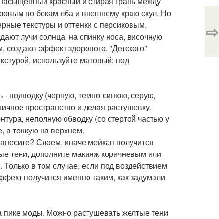
 насыщенный красный и стирая грань между
озовым по бокам лба и внешнему краю скул. Но
ерные текстуры и оттенки с персиковым,
⇨
дают лучи солнца: на спинку носа, височную
, создают эффект здорового, "Детского"
екстурой, используйте матовый: под
ь - подводку (черную, темно-синюю, серую,
ичное пространство и делая растушевку.
нтура, неполную обводку (со стертой частью у
, а тонкую на верхнем.
анесите? Слоем, иначе мейкап получится
ые тени, дополните макияж коричневым или
 Только в том случае, если под воздействием
эффект получится именно таким, как задумали
а пике моды. Можно растушевать желтые тени