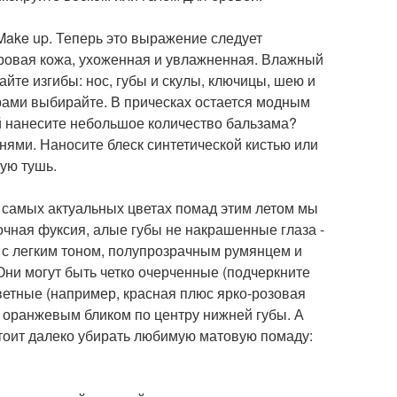
ake up. Теперь это выражение следует
оровая кожа, ухоженная и увлажненная. Влажный
йте изгибы: нос, губы и скулы, ключицы, шею и
рами выбирайте. В прическах остается модным
й нанесите небольшое количество бальзама?
нями. Наносите блеск синтетической кистью или
ую тушь.
 самых актуальных цветах помад этим летом мы
очная фуксия, алые губы не накрашенные глаза -
я с легким тоном, полупрозрачным румянцем и
Они могут быть четко очерченные (подчеркните
ветные (например, красная плюс ярко-розовая
с оранжевым бликом по центру нижней губы. А
стоит далеко убирать любимую матовую помаду: