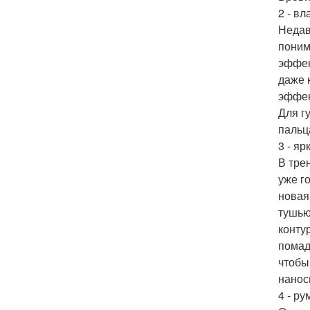
2 - в
Недав
поним
эффек
даже 
эффек
Для г
пальц
3 - яр
В тре
уже г
новая
тушью
конту
помад
чтобы
нанос
4 - ру