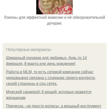
Локоны для эффектной мамочки и её обворожительной
дочурки.
Популярные материалы
Шикарный подарок для любимых, будь то 14
февраля, 8 марта или день рождения!
Работа в MLM, то есть сетевой компании сейчас
неразрывно связана с создание своего контента,
своей страницы в соц сетях.
Мужской гардероб: 6 вещей, которые нравятся
женщинам
Прическа - не просто волосы, а мощный инструмент