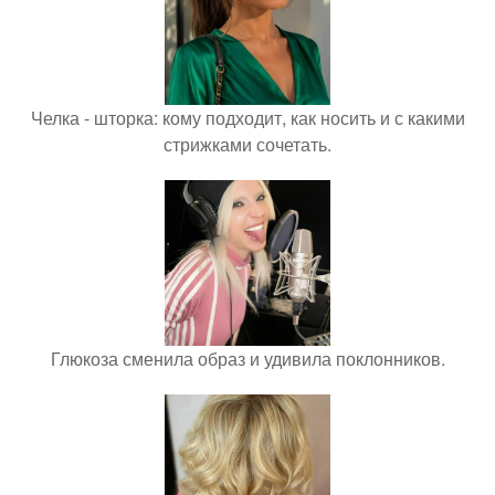
Челка - шторка: кому подходит, как носить и с какими
стрижками сочетать.
Глюкоза сменила образ и удивила поклонников.