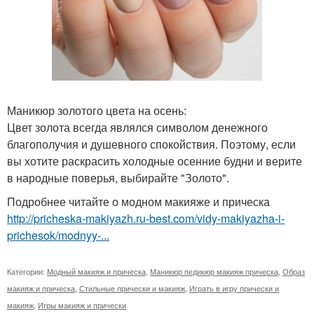
Маникюр золотого цвета на осень:
Цвет золота всегда являлся символом денежного
благополучия и душевного спокойствия. Поэтому, если
вы хотите раскрасить холодные осенние будни и верите
в народные поверья, выбирайте "Золото".
Подробнее читайте о модном макияже и прическа
http://pricheska-makiyazh.ru-best.com/vidy-makiyazha-i-
prichesok/modnyy-...
Категории:
Модный макияж и прическа
,
Маникюр педикюр макияж прическа
,
Образ
макияж и прическа
,
Стильные прически и макияж
,
Играть в игру прически и
макияж
,
Игры макияж и прически