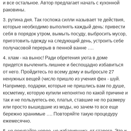
и все остальное. Автор предлагает начать с кухонной
раковины.
3. рутина дня. Так госпожа силли называет те действия,
которые необходимо выполнять каждый день: привести
себя в порядок утром, вымыть посуду, выбросить мусор,
приготовить одежду на следующий день, устроить себе
получасовой перерыв в пенной ванне ….
4. хлам - на вынос! Ради обретения уюта в доме
придется вычленить лишнее и беспощадно избавиться
от него. Пройдитесь по всему дому и выбросьте 27
ненужных вещей (число пришло из учения фен - шуй.
Например, подарки, которые не пришлись вам по душе,
косметику, которую купили непонятно по какой причине и
так и не пользуетесь ею, платья, ставшие не по размеру
или просто вышедшие из моды, но зачем-то все еще
бережно хранимые …. Повторяйте такую процедуру
ежемесячно.
5. не покупайте новое, не избавившись от старого. Это и