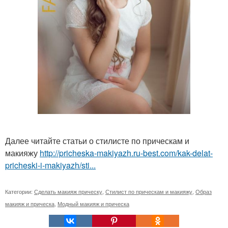
Далее читайте статьи о стилисте по прическам и
макияжу
http://pricheska-makiyazh.ru-best.com/kak-delat-
pricheski-i-makiyazh/sti...
Категории:
Сделать макияж прическу
,
Стилист по прическам и макияжу
,
Образ
макияж и прическа
,
Модный макияж и прическа