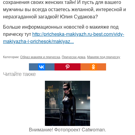
сохранения своих женских тайн! И пусть для вашего
мужчины вы всегда остаетесь желанной, интересной и
неразгаданной загадкой! Юлия Судакова?
Больше информационных новостей о макияже под
прическу тут
http://pricheska-makiyazh.ru-best.com/vidy-
makiyazha-i-prichesok/makiyaz...
Категории:
Образ макияж и прическа
,
Прически дома
,
Макияж под прическу
Читайте также
Внимание! Фотопроект Catwoman.