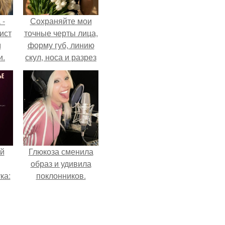
 -
Сохраняйте мои
ист
точные черты лица,
м
форму губ, линию
и.
скул, носа и разрез
глаз.
й
Глюкоза сменила
образ и удивила
ка:
поклонников.
 не
ной