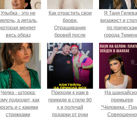
Улыбка - это не
Как отрастить свои
Я Таня Гилева
мелочь, а деталь,
брови.
визажист и стил
которая меняет
Отращивание
по прическа
весь образ
бровей после
города Тюмен
человека.
татуажа
Челка - шторка:
Приходи к нам в
На шанхайско
ому подходит, как
прикиде в стиле 90
премьере
носить и с какими
х и получай
"Человека - Пау
стрижками
подарки от руки
Совершенно
сочетать.
вверх!
Новый День"
зендея выбрала
просто очеред