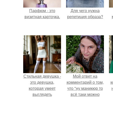
Парфюм - это
Для чего нужна
визитная карточка.
репетиция образа?
Стильная девушка -
Мой ответ на
это девушка,
комментарий о том,
к
которая умеет
что "ну маникюр то
выглядеть
всё таки можно
привлекательно и
было бы сделать.
элегантно в любои
ситуации.