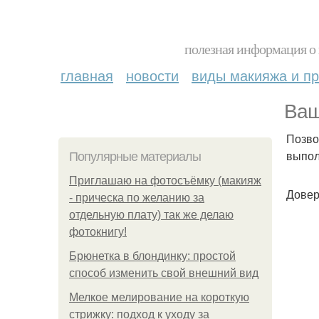
полезная информация о 
главная
новости
виды макияжа и пр
Ваш
Позво
выпол
Популярные материалы
Приглашаю на фотосъёмку (макияж
Довер
- прическа по желанию за
отдельную плату) так же делаю
фотокнигу!
Брюнетка в блондинку: простой
способ изменить свой внешний вид
Мелкое мелирование на короткую
стрижку: подход к уходу за