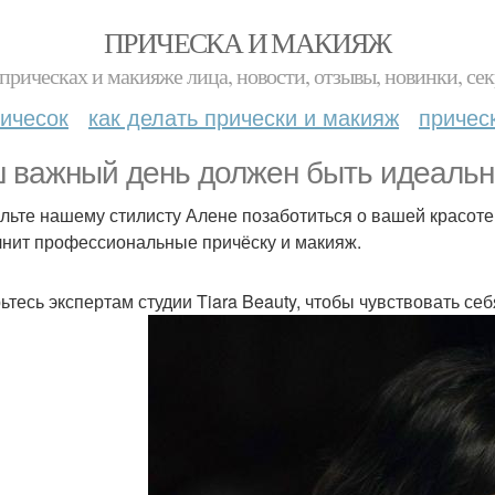
ПРИЧЕСКА И МАКИЯЖ
прическах и макияже лица, новости, отзывы, новинки, сек
ичесок
как делать прически и макияж
причес
 важный день должен быть идеальны
льте нашему стилисту Алене позаботиться о вашей красоте:
нит профессиональные причёску и макияж.
ьтесь экспертам студии Tiara Beauty, чтобы чувствовать с