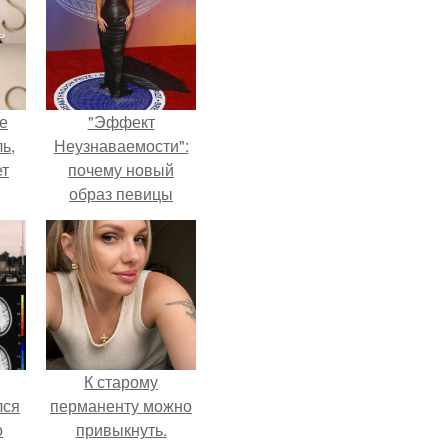
не
"Эффект
ь,
Неузнаваемости":
ет
почему новый
образ певицы
вызвал споры о
гранях
возможного?
К старому
лся
перманенту можно
о
привыкнуть.