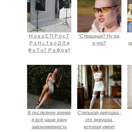
Н о в о Е П Р о с Т
"Страшная? Ну да,
Р а Н с Т в о Д Л я
и что?
р
Ф о Т о Г Р а Ф о в?
В последнее время
Стильная девушка -
я всё чаще одну
это девушка,
закономерность
которая умеет