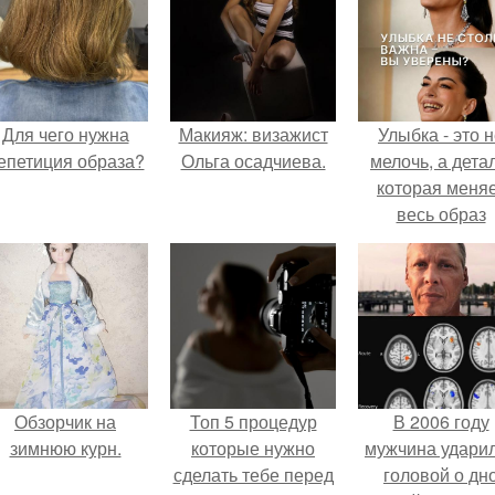
Для чего нужна
Макияж: визажист
Улыбка - это 
епетиция образа?
Ольга осадчиева.
мелочь, а детал
которая меня
весь образ
человека.
Обзорчик на
Топ 5 процедур
В 2006 году
зимнюю курн.
которые нужно
мужчина удари
сделать тебе перед
головой о дн