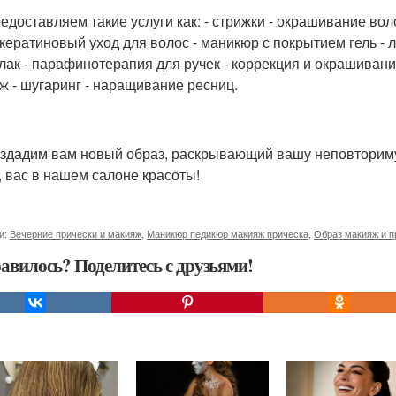
едоставляем такие услуги как: - стрижки - окрашивание воло
кератиновый уход для волос - маникюр с покрытием гель - 
- лак - парафинотерапия для ручек - коррекция и окрашиван
ж - шугаринг - наращивание ресниц.
здадим вам новый образ, раскрывающий вашу неповторим
 вас в нашем салоне красоты!
и:
Вечерние прически и макияж
,
Маникюр педикюр макияж прическа
,
Образ макияж и п
авилось? Поделитесь с друзьями!