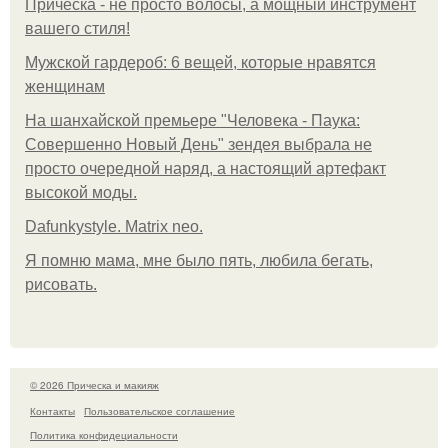
Прическа - не просто волосы, а мощный инструмент
вашего стиля!
Мужской гардероб: 6 вещей, которые нравятся
женщинам
На шанхайской премьере "Человека - Паука:
Совершенно Новый День" зендея выбрала не
просто очередной наряд, а настоящий артефакт
высокой моды.
Dafunkystyle. Matrix neo.
Я помню мама, мне было пять, любила бегать,
рисовать.
© 2026 Прическа и макияж
Контакты
Пользовательское соглашение
Политика конфидециальности