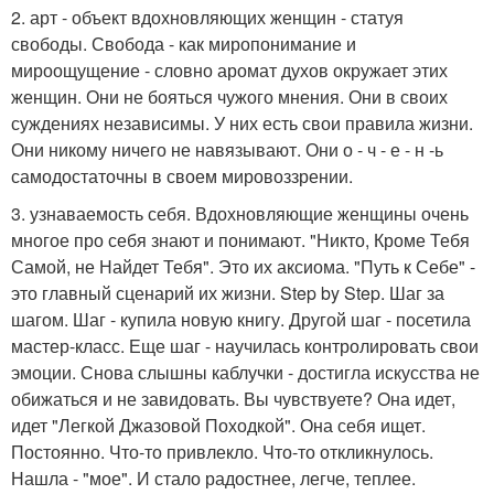
2. арт - объект вдохновляющих женщин - статуя
свободы. Свобода - как миропонимание и
мироощущение - словно аромат духов окружает этих
женщин. Они не бояться чужого мнения. Они в своих
суждениях независимы. У них есть свои правила жизни.
Они никому ничего не навязывают. Они о - ч - е - н -ь
самодостаточны в своем мировоззрении.
3. узнаваемость себя. Вдохновляющие женщины очень
многое про себя знают и понимают. "Никто, Кроме Тебя
Самой, не Найдет Тебя". Это их аксиома. "Путь к Себе" -
это главный сценарий их жизни. Step by Step. Шаг за
шагом. Шаг - купила новую книгу. Другой шаг - посетила
мастер-класс. Еще шаг - научилась контролировать свои
эмоции. Снова слышны каблучки - достигла искусства не
обижаться и не завидовать. Вы чувствуете? Она идет,
идет "Легкой Джазовой Походкой". Она себя ищет.
Постоянно. Что-то привлекло. Что-то откликнулось.
Нашла - "мое". И стало радостнее, легче, теплее.