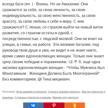
всегда буси (яп. ) - Воины. Но не Амазонки. Они
сражаются за себя, за свою личность, за свою
индивидуальность, за свою женственность, за свою
красоту, за свою любовь к себе и миру. С кем
сражаются? С ленью, со страхом выйти на новый виток
развития, со страхом остаться одной, с
посредственностью, с людской молвой. Они не воют на
улицах, в семье, на работе. Эти великие баталии, под
руководством души и ума, не видит и не знает никто,
кроме самих вдохновляющих женщин. Только они знают
цену своим победам и поражениям. 12. P. S. еще одна
аксиома вдохновляющих женщин - "Чтобы Мужчина был
Моногамным - Женщина Должна Быть Многогранной".
Без комментариев. @ Тина мицкевич.
Категории:
Игры макияж и прически
,
Сделать макияж прическу
,
Мастер причесок и
макияжа
,
Стильные прически и макияж
,
Макияж под прическу