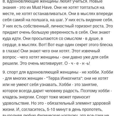
8. вдохновляющие женщины любят учиться. Новые
знания - это их Must Have. Они не хотят топтаться на
месте, не хотят останавливаться. Они в мыслях впереди
себя самой на полшага, на шаг. У них есть видение себя.
У них есть собственный, личностный горизонт роста. Это
придает очень большую уверенность в себя. Они знают
куда идти. Они просыпаются со смыслом - в душе, в
сердце, в мыслях. Вот! Вот еще один секрет этого блеска
в глазах! Они знают чего они хотят. Этот извечный
вопрос - чего хотят женщины - они давно уже для себя
решили. Это очень мотивирует. О - ч - е - н -ь!
9. спорт для вдохновляющей женщины - не хобби. Хобби
- для многих женщин - "Терра Инкогнита": они не хотят
или не умеют себя узнавать. Хобби - это занятие,
которое всегда дарит человеку радость. Поэтому хобби -
кладезь энергии. Спорт тоже может приносит
удовольствие. Но это - обязательный элемент здоровой
жизни. И, согласитесь, 5-10 минут в день пропотеть,
выполняя любую физическую нагрузку, это все-таки не