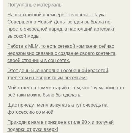
Популярные материалы
На шанхайской премьере "Человека - Паука:
Совершенно Новый День" зендея выбрала не
просто очередной наряд, а настоящий артефакт
высокой моды.
Работа в MLM, то есть сетевой компании сейчас
неразрывно связана с создание своего контента,
своей страницы в соц сетях.
Этот день был наполнен особенной красотой,
трепетом и невероятным весельем!
Мой ответ на комментарий о том, что "ну маникюр то
всё таки можно было бы сделать.
Щас приедут меня выкупать а тут очередь на
фотосессию со мной.
Приходи к нам в прикиде в стиле 90 х и получай
подарки от руки вверх!