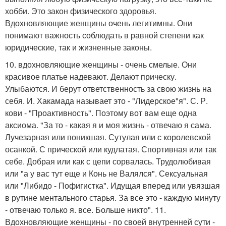
хобби. Это закон физического здоровья.
Вдохновляющие женщины очень легитимны. Они
понимают важность соблюдать в равной степени как
юридические, так и жизненные законы.
10. вдохновляющие женщины - очень смелые. Они
красивое платье надевают. Делают прическу.
Улыбаются. И берут ответственность за свою жизнь на
себя. И. Хакамада называет это - "Лидерское"я". С. Р.
кови - "Проактивность". Поэтому вот вам еще одна
аксиома. "За то - какая я и моя жизнь - отвечаю я сама.
Лучезарная или поникшая. Сутулая или с королевской
осанкой. С прической или кудлатая. Спортивная или так
себе. Добрая или как с цепи сорвалась. Трудолюбивая
или "а у вас тут еще и Конь не Валялся". Сексуальная
или "Либидо - Пофигистка". Идущая вперед или увязшая
в рутине ментального старья. За все это - каждую минуту
- отвечаю только я. все. Больше никто". 11.
Вдохновляющие женщины - по своей внутренней сути -