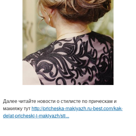
Далее читайте новости о стилисте по прическам и
макияжу тут
http://pricheska-makiyazh.ru-best.com/kak-
delat-pricheski-i-makiyazh/sti...