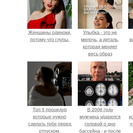
Женщины одиноки,
Улыбка - это не
потому что глупы.
мелочь, а деталь,
в
которая меняет
весь образ
человека.
Топ 5 процедур
В 2006 году
которые нужно
мужчина ударился
к
сделать тебе перед
головой о дно
ч
отпуском.
бассейна - и после