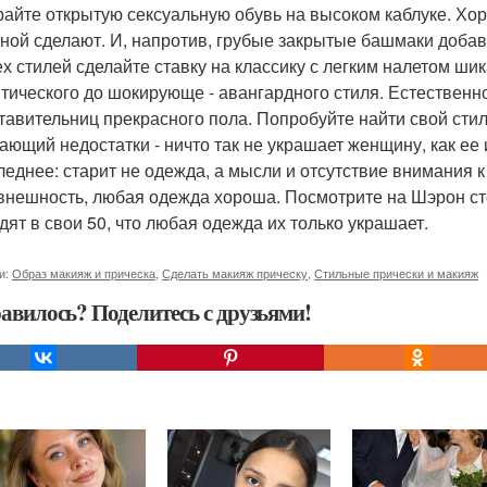
айте открытую сексуальную обувь на высоком каблуке. Х
ной сделают. И, напротив, грубые закрытые башмаки добав
ех стилей сделайте ставку на классику с легким налетом шик
тического до шокирующе - авангардного стиля. Естественно
тавительниц прекрасного пола. Попробуйте найти свой сти
ающий недостатки - ничто так не украшает женщину, как ее
леднее: старит не одежда, а мысли и отсутствие внимания 
внешность, любая одежда хороша. Посмотрите на Шэрон сто
дят в свои 50, что любая одежда их только украшает.
и:
Образ макияж и прическа
,
Сделать макияж прическу
,
Стильные прически и макияж
авилось? Поделитесь с друзьями!