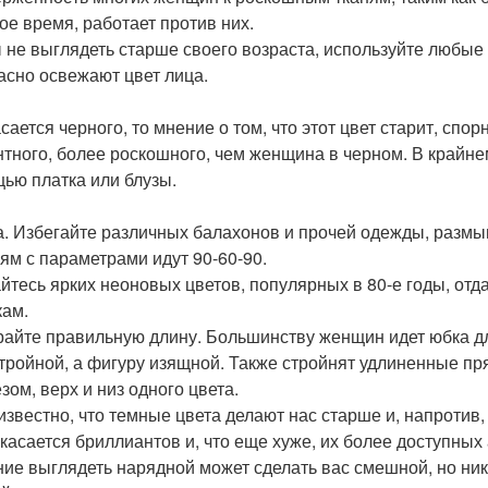
ое время, работает против них.
 не выглядеть старше своего возраста, используйте любые 
асно освежают цвет лица.
асается черного, то мнение о том, что этот цвет старит, спо
нтного, более роскошного, чем женщина в черном. В крайне
ью платка или блузы.
. Избегайте различных балахонов и прочей одежды, разм
ям с параметрами идут 90-60-90.
йтесь ярких неоновых цветов, популярных в 80-е годы, о
кам.
айте правильную длину. Большинству женщин идет юбка дл
стройной, а фигуру изящной. Также стройнят удлиненные п
зом, верх и низ одного цвета.
известно, что темные цвета делают нас старше и, напротив,
 касается бриллиантов и, что еще хуже, их более доступных 
ие выглядеть нарядной может сделать вас смешной, но ника