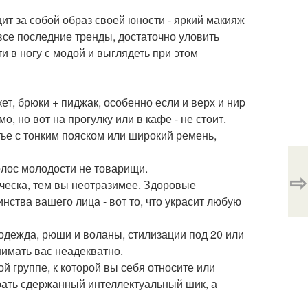
т за собой образ своей юности - яркий макияж
ь все последние тренды, достаточно уловить
и в ногу с модой и выглядеть при этом
ет, брюки + пиджак, особенно если и верх и ниp
, но вот на прогулку или в кафе - не стоит.
атье с тонким пояском или широкий ремень,
олос молодости не товарищи.
⇨
ческа, тем вы неотразимее. Здоровые
ства вашего лица - вот то, что украсит любую
одежда, рюши и воланы, стилизации под 20 или
нимать вас неадекватно.
 группе, к которой вы себя относите или
рать сдержанный интеллектуальный шик, а