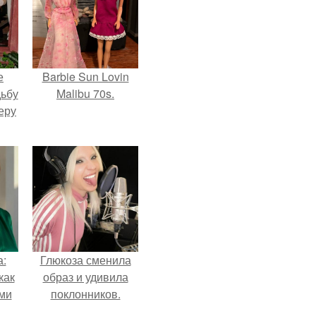
е
Barbie Sun Lovin
дьбу
Malibu 70s.
еру
а:
Глюкоза сменила
как
образ и удивила
ими
поклонников.