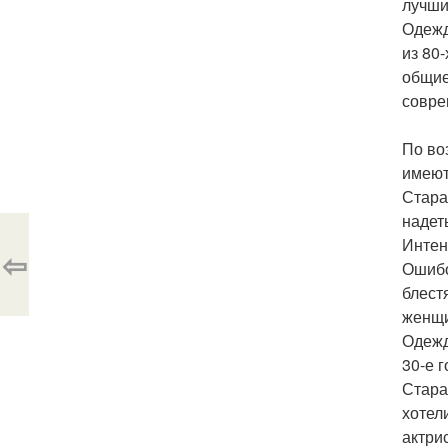
лучши
Одежд
из 80
общие
совре
По во
имеют
Стара
надет
Интен
⇦
Ошибо
блест
женщи
Одежд
30-е 
Стара
хотел
актри