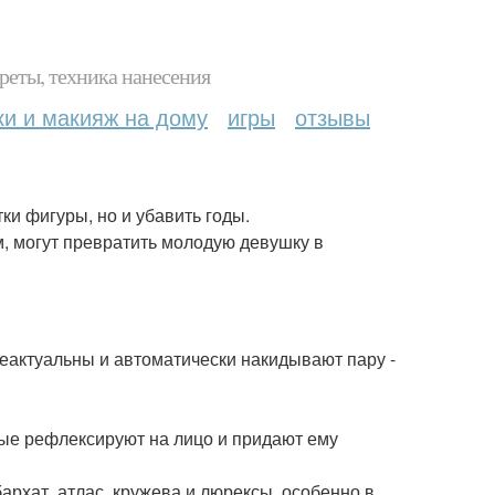
реты, техника нанесения
ки и макияж на дому
игры
отзывы
и фигуры, но и убавить годы.
м, могут превратить молодую девушку в
неактуальны и автоматически накидывают пару -
рые рефлексируют на лицо и придают ему
рхат, атлас, кружева и люрексы, особенно в