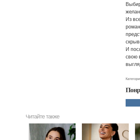
Выбир
желан
Из вс
роман
предс
скрыв
И пос
свою 
выгля
Категори
Понр
Читайте также