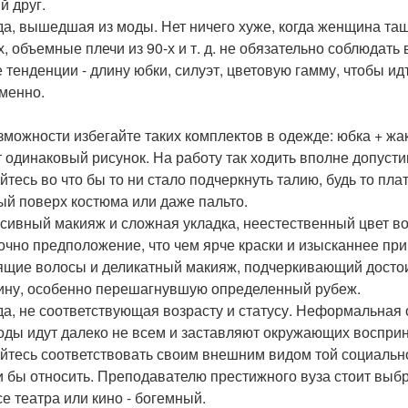
й друг.
а, вышедшая из моды. Нет ничего хуже, когда женщина тащи
-х, объемные плечи из 90-х и т. д. не обязательно соблюдат
 тенденции - длину юбки, силуэт, цветовую гамму, чтобы идт
менно.
зможности избегайте таких комплектов в одежде: юбка + жак
 одинаковый рисунок. На работу так ходить вполне допустимо
йтесь во что бы то ни стало подчеркнуть талию, будь то пл
ый поверх костюма или даже пальто.
сивный макияж и сложная укладка, неестественный цвет в
чно предположение, что чем ярче краски и изысканнее при
ящие волосы и деликатный макияж, подчеркивающий достоин
ну, особенно перешагнувшую определенный рубеж.
а, не соответствующая возрасту и статусу. Неформальная 
годы идут далеко не всем и заставляют окружающих воспри
йтесь соответствовать своим внешним видом той социальной
и бы относить. Преподавателю престижного вуза стоит выб
се театра или кино - богемный.