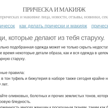
ПРИЧЕСКА И МАКИЯЖ
прическах и макияже лица, новости, отзывы, новинки, сек
ичесок
как делать прически и макияж
причес
и, которые делают из тебя старуху.
льно подобранная одежда может не только скрыть недостатк
же время некоторые детали образа, как и вся одежда в цело
арную старуху.
ные правила:
 в тон туфель и бижутерия в наборе также сегодня крайне 
 лет.
айте оливковых, болотных и прочих землистых тонов, кото
ровую бледность.
рженность многих женщин к роскошным тканям, таким как ба