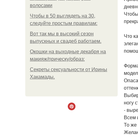
волосами
дневн
Чтобы
Чтобы в 50 выглядеть на 30,
прекр
следуйте простым правилам:
Вот так мы в высокий сезон
Что к
выпускных и свадеб работаем.
элега
помощ
Окошки на выходные декабря на
макияж/прическу/образ:
Форма
Секреты сексуальности от Ирины
модел
Хакамады.
Опаса
оттен
Выбир
ногу 
- выре
Всем 
То же
Желан