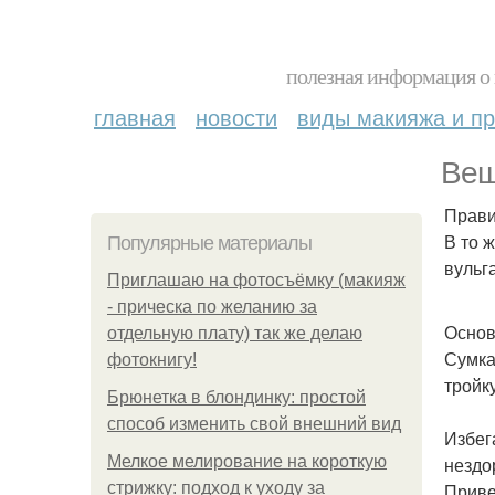
полезная информация о 
главная
новости
виды макияжа и пр
Вещ
Прави
В то 
Популярные материалы
вульг
Приглашаю на фотосъёмку (макияж
- прическа по желанию за
Основ
отдельную плату) так же делаю
Сумка
фотокнигу!
тройку
Брюнетка в блондинку: простой
способ изменить свой внешний вид
Избег
Мелкое мелирование на короткую
нездо
стрижку: подход к уходу за
Приве