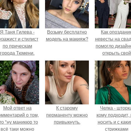
Я Таня Гилева -
Возьму бесплатно
Как опоздани
изажист и стилист
модель на макияж?
невесты на сва
по прическам
помогло дизайн
города Тюмени.
открыть свой
бренд.
Мой ответ на
К старому
Челка - шторк
омментарий о том,
перманенту можно
кому подходит, 
то "ну маникюр то
привыкнуть.
носить и с как
всё таки можно
стрижками