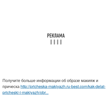
Получите больше информации об образе макияж и
прическа
http://pricheska-makiyazh.ru-best.com/kak-delat-
pricheski-i-makiyazh/obr...