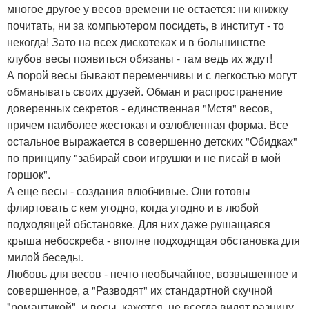
многое другое у весов времени не остается: ни книжку
почитать, ни за компьютером посидеть, в институт - то
некогда! Зато на всех дискотеках и в большинстве
клубов весы появиться обязаны - там ведь их ждут!
А порой весы бывают переменчивы и с легкостью могут
обманывать своих друзей. Обман и распространение
доверенных секретов - единственная "Мстя" весов,
причем наиболее жестокая и озлобленная форма. Все
остальное выражается в совершенно детских "Обидках"
по принципу "забирай свои игрушки и не писай в мой
горшок".
А еще весы - создания влюбчивые. Они готовы
флиртовать с кем угодно, когда угодно и в любой
подходящей обстановке. Для них даже рушащаяся
крыша небоскреба - вполне подходящая обстановка для
милой беседы.
Любовь для весов - нечто необычайное, возвышенное и
совершенное, а "Разводят" их стандартной скучной
"романтикой", и весы, кажется, не всегда видят разницу.