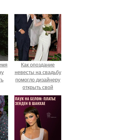
емя
Как опоздание
ну
невесты на свадьбу
ть
помогло дизайнеру
открыть свой
бренд.