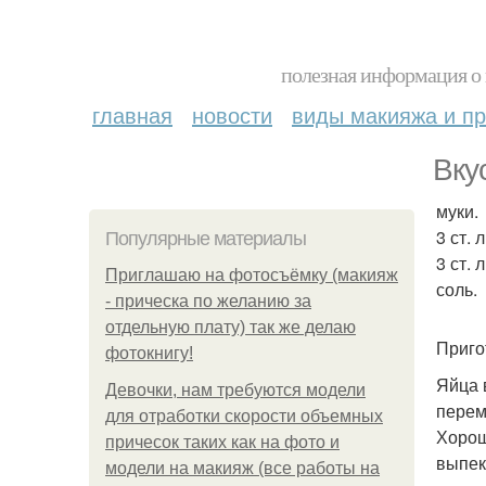
полезная информация о 
главная
новости
виды макияжа и пр
Вку
муки.
3 ст. 
Популярные материалы
3 ст. 
Приглашаю на фотосъёмку (макияж
соль.
- прическа по желанию за
отдельную плату) так же делаю
Приго
фотокнигу!
Яйца 
Девочки, нам требуются модели
перем
для отработки скорости объемных
Хорош
причесок таких как на фото и
выпек
модели на макияж (все работы на