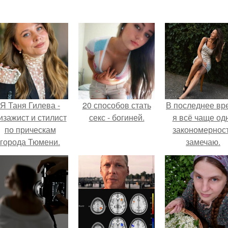
Я Таня Гилева -
20 способов стать
В последнее вр
изажист и стилист
секс - богиней.
я всё чаще од
по прическам
закономернос
города Тюмени.
замечаю.