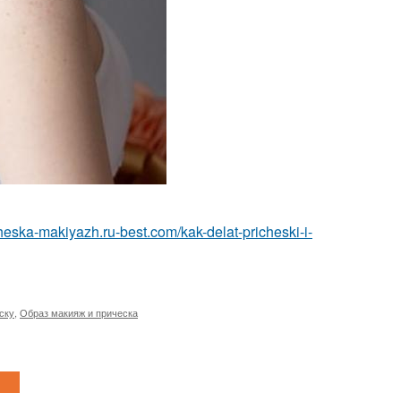
icheska-makiyazh.ru-best.com/kak-delat-pricheski-i-
ску
,
Образ макияж и прическа