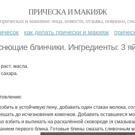
ПРИЧЕСКА И МАКИЯЖ
прическах и макияже лица, новости, отзывы, новинки, сек
ичесок
как делать прически и макияж
причес
снющие блинчики. Ингредиенты: 3 яйца
л раст. масла.
л сахара.
товление:
взбить в устойчивую пену, добавить один стакан молока, сол
ешать до исчезновения комочков. Добавить оставшееся мол
о взбить и выпекать на раскалённой сковороде (я смазыв
анием первого блина. Готовые блины смазать сливочным 