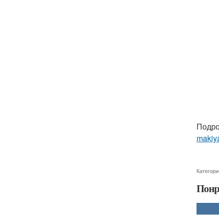
Подро
makiya
Категори
Понр