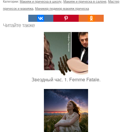
Категории:
Макияж и прическа в школу
,
Макияж и прическа в салоне
,
Мастер
причесок и макияжа
,
Маникюр педикюр макияж прическа
Читайте также
Звездный час. 1. Femme Fatale.