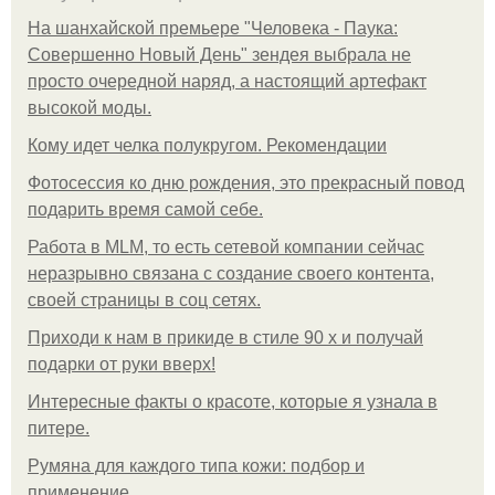
На шанхайской премьере "Человека - Паука:
Совершенно Новый День" зендея выбрала не
просто очередной наряд, а настоящий артефакт
высокой моды.
Кому идет челка полукругом. Рекомендации
Фотосессия ко дню рождения, это прекрасный повод
подарить время самой себе.
Работа в MLM, то есть сетевой компании сейчас
неразрывно связана с создание своего контента,
своей страницы в соц сетях.
Приходи к нам в прикиде в стиле 90 х и получай
подарки от руки вверх!
Интересные факты о красоте, которые я узнала в
питере.
Румяна для каждого типа кожи: подбор и
применение