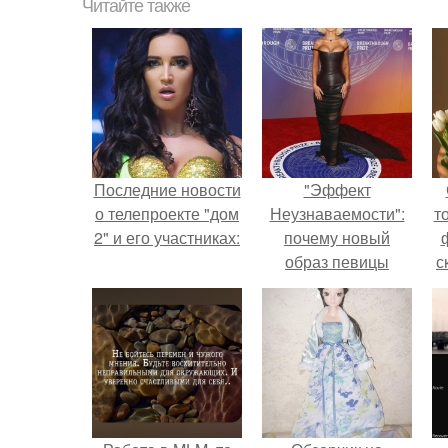
Читайте также
Последние новости
"Эффект
о телепроекте "дом
Неузнаваемости":
т
2" и его участниках:
почему новый
образ певицы
с
вызвал споры о
гранях
возможного?