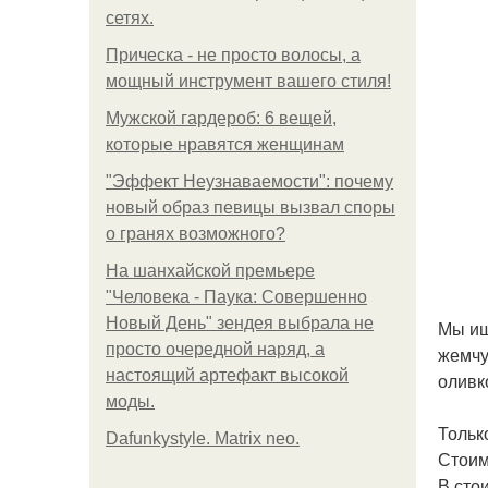
сетях.
Прическа - не просто волосы, а
мощный инструмент вашего стиля!
Мужской гардероб: 6 вещей,
которые нравятся женщинам
"Эффект Неузнаваемости": почему
новый образ певицы вызвал споры
о гранях возможного?
На шанхайской премьере
"Человека - Паука: Совершенно
Новый День" зендея выбрала не
Мы ищ
просто очередной наряд, а
жемчу
настоящий артефакт высокой
оливк
моды.
Тольк
Dafunkystyle. Matrix neo.
Стоим
В сто