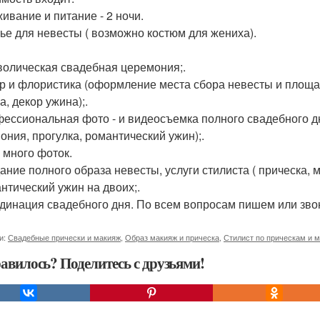
живание и питание - 2 ночи.
тье для невесты ( возможно костюм для жениха).
волическая свадебная церемония;.
ор и флористика (оформление места сбора невесты и площа
а, декор ужина);.
фессиональная фото - и видеосъемка полного свадебного дн
ония, прогулка, романтический ужин);.
 много фоток.
дание полного образа невесты, услуги стилиста ( прическа, м
антический ужин на двоих;.
рдинация свадебного дня. По всем вопросам пишем или звон
и:
Свадебные прически и макияж
,
Образ макияж и прическа
,
Стилист по прическам и 
авилось? Поделитесь с друзьями!