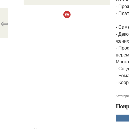
- Про
- Пла
⇦
- Сим
- Дек
жених
- Про
церем
Много
- Соз
- Ром
- Коо
Категори
Понр