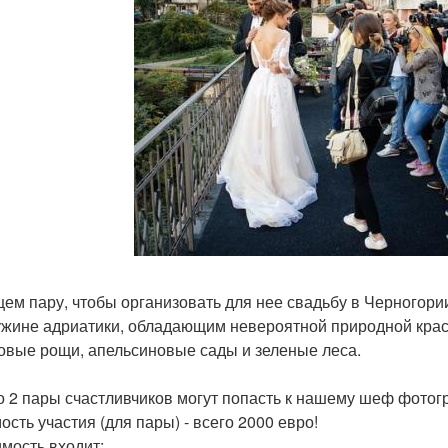
ем пару, чтобы организовать для нее свадьбу в Черногории
жине адриатики, обладающим невероятной природной красо
овые рощи, апельсиновые сады и зеленые леса.
о 2 пары счастливчиков могут попасть к нашему шеф фотог
ость участия (для пары) - всего 2000 евро!
имость входит: