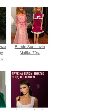
емя
Barbie Sun Lovin
ну
Malibu 70s.
ть