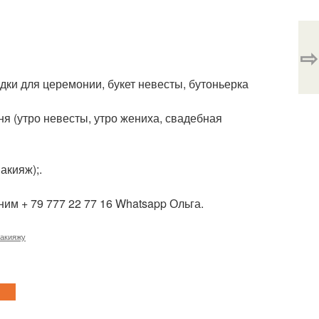
⇨
дки для церемонии, букет невесты, бутоньерка
я (утро невесты, утро жениха, свадебная
акияж);.
им + 79 777 22 77 16 Whatsapp Ольга.
макияжу