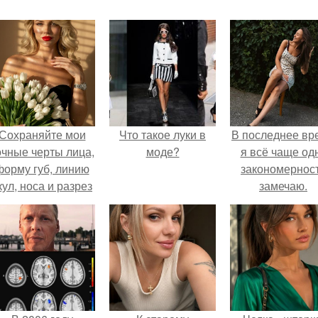
Сохраняйте мои
Что такое луки в
В последнее вр
очные черты лица,
моде?
я всё чаще од
форму губ, линию
закономернос
кул, носа и разрез
замечаю.
глаз.