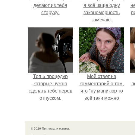
делают из тебя
я всё чаще одну
н
старуху.
закономерность
п
замечаю.
Топ 5 процедур
Мой ответ на
которые нужно
комментарий о том,
п
сделать тебе перед
что "ну маникюр то
отпуском.
всё таки можно
было бы сделать.
© 2026 Прическа и макияж