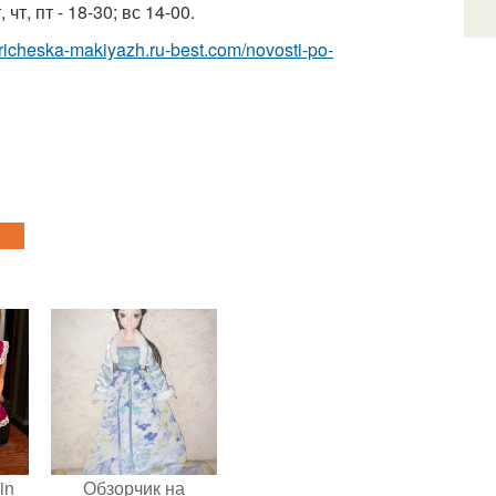
 чт, пт - 18-30; вс 14-00.
/pricheska-makiyazh.ru-best.com/novosti-po-
in
Обзорчик на