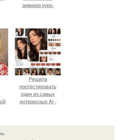
зимнюю курн.
Решила
протестировать
ё
один из самых
ой
интересных AI -
промтов для бьюти
- анализа.
язь