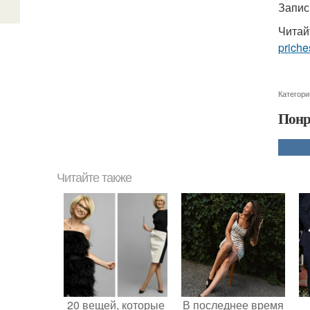
Запись
Читай
priche
Категори
Понр
Читайте также
20 вещей, которые
В последнее время