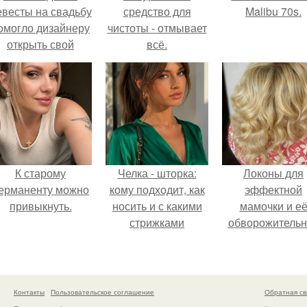
евесты на свадьбу
средство для
Malibu 70s.
омогло дизайнеру
чистоты - отмывает
открыть свой
всё.
бренд.
К старому
Челка - шторка:
Локоны для
ерманенту можно
кому подходит, как
эффектной
привыкнуть.
носить и с какими
мамочки и е
стрижками
обворожительн
сочетать.
дочурки.
Контакты
Пользовательское соглашение
Обратная св