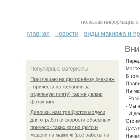
полезная информация о 
главная
новости
виды макияжа и пр
Вни
Перед
Масте
Популярные материалы
В том
Приглашаю на фотосъёмку (макияж
Прави
- прическа по желанию за
На мк
отдельную плату) так же делаю
- Раз
фотокнигу!
- Мы 
Девочки, нам требуются модели
- И д
для отработки скорости объемных
Стоим
причесок таких как на фото и
Дата 
модели на макияж (все работы на
Начало