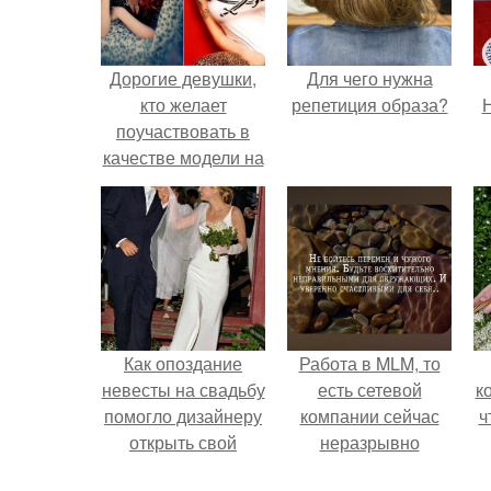
Дорогие девушки,
Для чего нужна
кто желает
репетиция образа?
Н
поучаствовать в
качестве модели на
проекте пин ап!
Как опоздание
Работа в MLM, то
невесты на свадьбу
есть сетевой
к
помогло дизайнеру
компании сейчас
ч
открыть свой
неразрывно
бренд.
связана с создание