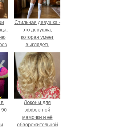
ои
Стильная девушка -
ца,
это девушка,
нию
которая умеет
рез
выглядеть
привлекательно и
элегантно в любои
ситуации.
 в
Локоны для
 90
эффектной
мамочки и её
ки
обворожительной
дочурки.