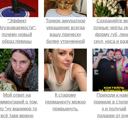
"Эффект
Тонкое аккуратное
Сохраняйте м
еузнаваемости":
украшение всегда
точные черты ли
почему новый
вашу прическу
форму губ, ли
образ певицы
более утонченной
скул, носа и раз
вызвал споры о
сделает?
глаз.
гранях
возможного?
Мой ответ на
К старому
Приходи к нам
омментарий о том,
перманенту можно
прикиде в стиле
то "ну маникюр то
привыкнуть.
х и получай
всё таки можно
подарки от ру
было бы сделать.
вверх!