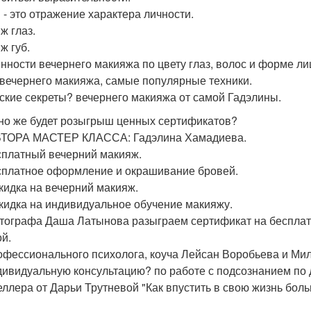
 - это отражение характера личности.
ж глаз.
ж губ.
нности вечернего макияжа по цвету глаз, волос и форме ли
вечернего макияжа, самые популярные техники.
ские секреты? вечернего макияжа от самой Гадэлины.
но же будет розыгрыш ценных сертификатов?
ТОРА МАСТЕР КЛАССА: Гадэлина Хамадиева.
сплатный вечерний макияж.
сплатное оформление и окрашивание бровей.
кидка на вечерний макияж.
кидка на индивидуальное обучение макияжу.
тографа Даша Латынова разыграем сертификат на бесплат
ой.
офессионального психолога, коуча Лейсан Воробьева и Ми
дивидуальную консультацию? по работе с подсознанием по
еллера от Дарьи Трутневой "Как впустить в свою жизнь боль