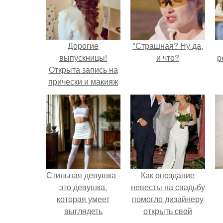
Дорогие
"Страшная? Ну да,
выпускницы!
и что?
р
Открыта запись на
прически и макияж
к выпускному 2016!
Стильная девушка -
Как опоздание
это девушка,
невесты на свадьбу
которая умеет
помогло дизайнеру
выглядеть
открыть свой
привлекательно и
бренд.