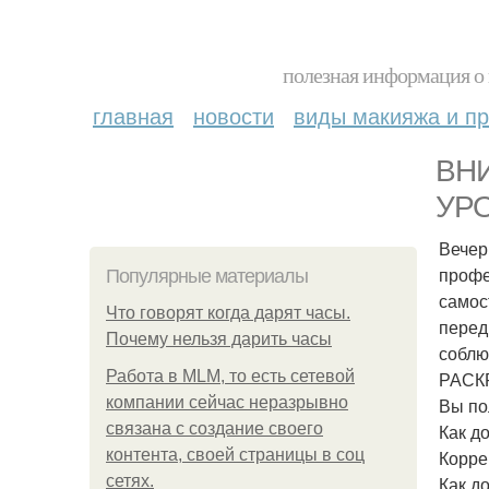
полезная информация о 
главная
новости
виды макияжа и пр
ВН
УРО
Вечер
профе
Популярные материалы
самос
Что говорят когда дарят часы.
перед
Почему нельзя дарить часы
соблю
Работа в MLM, то есть сетевой
РАСК
компании сейчас неразрывно
Вы по
связана с создание своего
Как д
контента, своей страницы в соц
Корре
сетях.
Как д