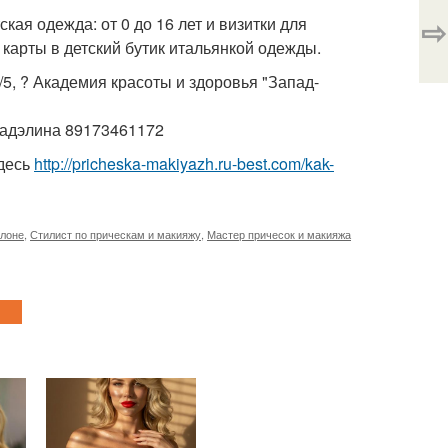
⇨
кая одежда: от 0 до 16 лет и визитки для
арты в детский бутик итальянкой одежды.
/5, ? Академия красоты и здоровья "Запад-
 Гадэлина 89173461172
десь
http://pricheska-makiyazh.ru-best.com/kak-
алоне
,
Стилист по прическам и макияжу
,
Мастер причесок и макияжа