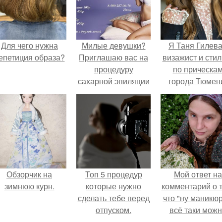
Для чего нужна
Милые девушки?
Я Таня Гилева
епетиция образа?
Приглашаю вас на
визажист и стил
процедуру
по прическа
сахарной эпиляции
города Тюмен
(шугаринг.
Обзорчик на
Топ 5 процедур
Мой ответ на
зимнюю курн.
которые нужно
комментарий о т
сделать тебе перед
что "ну маникюр
отпуском.
всё таки мож
было бы сделат