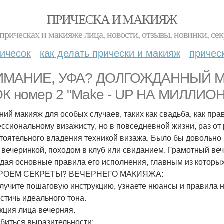
ПРИЧЕСКА И МАКИЯЖ
прическах и макияже лица, новости, отзывы, новинки, сек
ичесок
как делать прически и макияж
причес
ИМАНИЕ, УФА? ДОЛГОЖДАННЫЙ 
К номер 2 "Make - UP НА МИЛЛ
ний макияж для особых случаев, таких как свадьба, как пра
ссиональному визажисту, но в повседневной жизни, раз от
тоятельного владения техникой визажа. Было бы довольно 
 вечеринкой, походом в клуб или свиданием. Грамотный веч
дая основные правила его исполнения, главным из которых
РОЕМ СЕКРЕТЫ? ВЕЧЕРНЕГО МАКИЯЖА:
лучите пошаговую инструкцию, узнаете нюансы и правила 
остичь идеального тона.
кция лица вечерняя.
обиться выразительности: