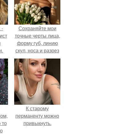
 -
Сохраняйте мои
ист
точные черты лица,
м
форму губ, линию
и.
скул, носа и разрез
глаз.
К старому
ом,
перманенту можно
 то
привыкнуть.
но
ь.