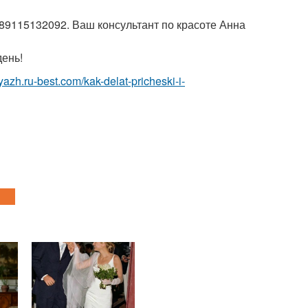
 89115132092. Ваш консультант по красоте Анна
день!
yazh.ru-best.com/kak-delat-pricheski-i-