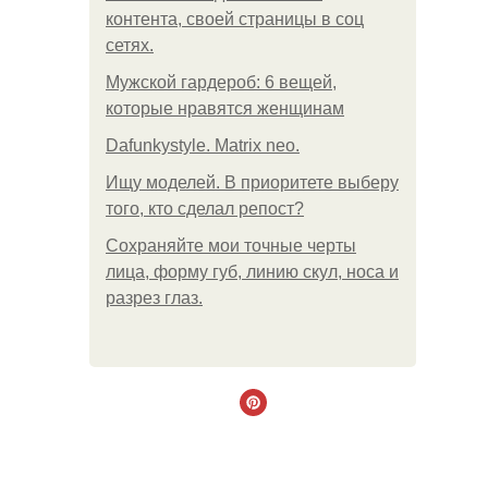
контента, своей страницы в соц
сетях.
Мужской гардероб: 6 вещей,
которые нравятся женщинам
Dafunkystyle. Matrix neo.
Ищу моделей. В приоритете выберу
того, кто сделал репост?
Сохраняйте мои точные черты
лица, форму губ, линию скул, носа и
разрез глаз.