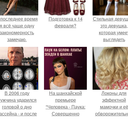
 последнее время
Подготовка к 14
Стильная девуш
я всё чаще одну
февраля?
это девушка,
закономерность
которая умее
замечаю.
выглядеть
привлекательн
элегантно в лю
ситуации.
В 2006 году
На шанхайской
Локоны для
ужчина ударился
премьере
эффектной
головой о дно
"Человека - Паука:
мамочки и е
ассейна - и после
Совершенно
обворожительн
этого его жизнь
Новый День"
дочурки.
зменилась самым
зендея выбрала не