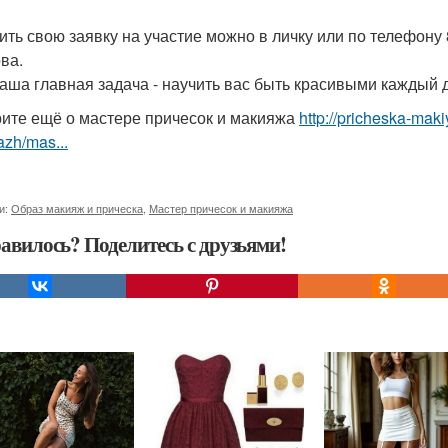
ить свою заявку на участие можно в личку или по телефону
ва.
 наша главная задача - научить вас быть красивыми каждый 
ите ещё о мастере причесок и макияжа
http://pricheska-maki
zh/mas...
и:
Образ макияж и прическа
,
Мастер причесок и макияжа
авилось? Поделитесь с друзьями!