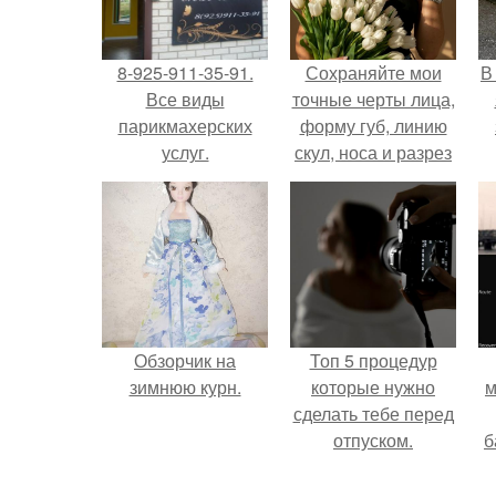
8-925-911-35-91.
Сохраняйте мои
В
Все виды
точные черты лица,
парикмахерских
форму губ, линию
услуг.
скул, носа и разрез
глаз.
Обзорчик на
Топ 5 процедур
зимнюю курн.
которые нужно
м
сделать тебе перед
отпуском.
б
и