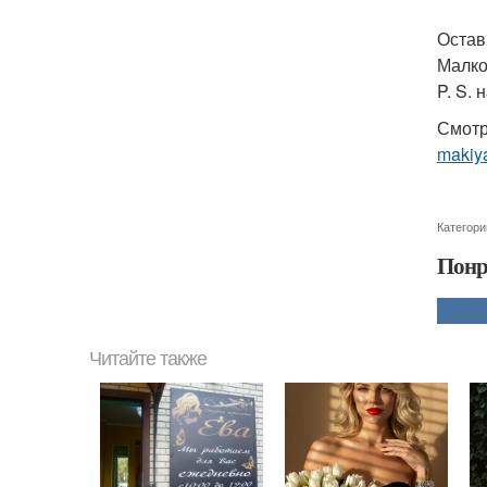
Остав
Малко
P. S.
Смотр
makiya
Категори
Понр
Читайте также