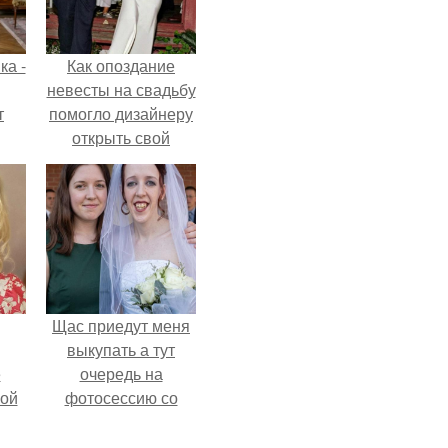
ка -
Как опоздание
невесты на свадьбу
т
помогло дизайнеру
открыть свой
о и
бренд.
бои
Щас приедут меня
выкупать а тут
ё
очередь на
ой
фотосессию со
мной.