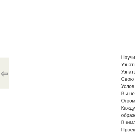
Научи
Узнат
⇦
Узнат
Свою 
Услов
Вы не
Огром
Кажду
образ
Внима
Проек