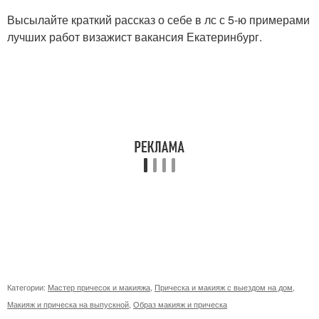
Высылайте краткий рассказ о себе в лс с 5-ю примерами
лучших работ визажист вакансия Екатеринбург.
Категории:
Мастер причесок и макияжа
,
Прическа и макияж с выездом на дом
,
Макияж и прическа на выпускной
,
Образ макияж и прическа