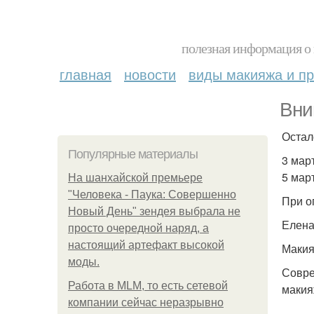
полезная информация о 
главная
новости
виды макияжа и пр
Вни
Остал
Популярные материалы
3 мар
5 мар
На шанхайской премьере
"Человека - Паука: Совершенно
При о
Новый День" зендея выбрала не
Елена
просто очередной наряд, а
настоящий артефакт высокой
Макия
моды.
Совре
Работа в MLM, то есть сетевой
макия
компании сейчас неразрывно