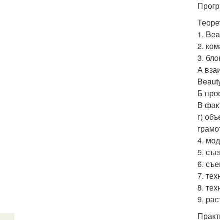
Прогр
Теоре
1. Be
2. ко
3. бл
А вза
Beauty
Б про
В фак
г) об
грамо
4. мо
5. съ
6. съе
7. тех
8. те
9. рас
Практ