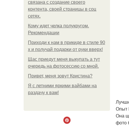
связана с создание своего
контента, своей страницы в соц
сетях.
Кому идет челка полукругом.
Рекомендации
Приходи к нам в прикиде в стиле 90
х и получай подарки от руки вверх!
Щас приедут меня выкупать а тут
очередь на фотосессию со мной.
Привет, меня зовут Кристина?
Я с летними яркими вайбами на
раздачу к вам!
Лучши
Опыт 
Она щ
фото 