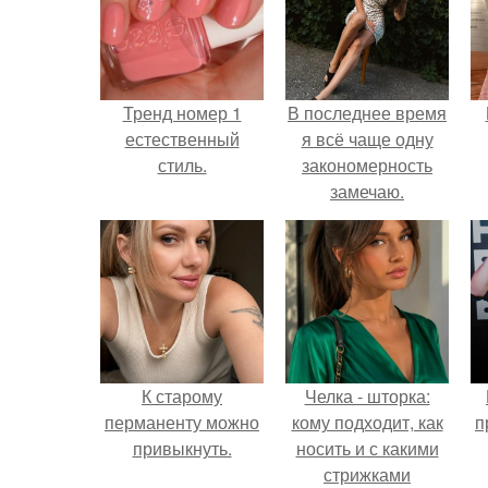
Тренд номер 1
В последнее время
естественный
я всё чаще одну
стиль.
закономерность
замечаю.
К старому
Челка - шторка:
перманенту можно
кому подходит, как
п
привыкнуть.
носить и с какими
стрижками