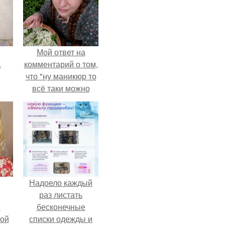
Мой ответ на
.
комментарий о том,
что "ну маникюр то
всё таки можно
было бы сделать.
Надоело каждый
раз листать
ё
бесконечные
ой
списки одежды и