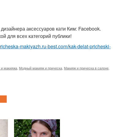
 дизайнера аксессуаров кати Ким: Facebook.
ой для всех категорий публики!
/pricheska-makiyazh.ru-best.com/kak-delat-pricheski-
 и макияжа
,
Модный макияж и прическа
,
Макияж и прическа в салоне
,