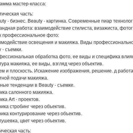
амма мастер-класса:
тическая часть:
auty - бизнес. Beauty - картинка. Современные пиар технолог
мандная работа: взаимодействие стилиста, визажиста, фото
ок профессиональное фото:
имодействие освещения и макияжа. Виды профессионально
 - съемки.
фессиональная обработка фото, ее виды и специфика влия
тура макияжа, ее виды, взгляд через объектив.
ъем и плоскость. Искажение изображения, решение. д работ
тной подачи макияжа.
дные тенденции в Beauty - съемке.
емка салонного макияжа.
мка Art - проектов.
ника стробинг через объектив.
хника контурирование через объектив.
тушевка, цвет через объектив.
ическая часть: