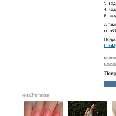
3. вод
4. во
5. воз
А так
com/G
Подро
i-maki
Категори
Образ ма
Понр
Читайте также