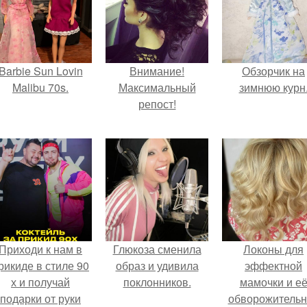
Barbie Sun Lovin
Внимание!
Обзорчик на
Malibu 70s.
Максимальный
зимнюю курн
репост!
Приходи к нам в
Глюкоза сменила
Локоны для
рикиде в стиле 90
образ и удивила
эффектной
х и получай
поклонников.
мамочки и е
подарки от руки
обворожительн