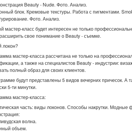
монстрация Beauty - Nude. Фото. Анализ.
лонный блок. Кремовые текстуры. Работа с пигментами. Smok
нтурирование. Фото. Анализ.
й мастер-класс будет интересен не только профессиональ
 расширить свое понимание о Beauty - съемке.
 локон?
амма мастер-класса рассчитана не только на профессионал
фикации, а также на специалистов Beauty - индустрии: виза
вать полный образ для своих клиентов.
грамме будут представлены 5 видов вечерних причесок. А т
ски 5-ти минутки.
амма мастер-класса:
тическая часть: виды локонов. Способы накрутки. Модные ф
страция:
лливудская волна.
виный объем.