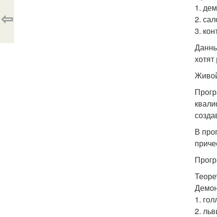
1. де
⇦
2. са
3. ко
Данны
хотят
Живой
Прогр
квали
созда
В про
приче
Прогр
Теоре
Демон
1. го
2. ль