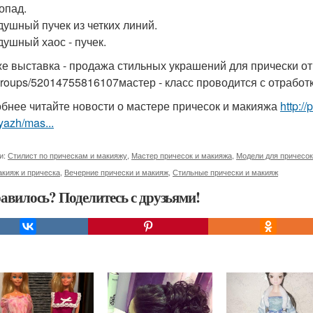
опад.
здушный пучек из четких линий.
душный хаос - пучек.
же выставка - продажа стильных украшений для прически от
roups/52014755816107мастер - класс проводится с отработк
бнее читайте новости о мастере причесок и макияжа
http:/
yazh/mas...
и:
Стилист по прическам и макияжу
,
Мастер причесок и макияжа
,
Модели для причесок
кияж и прическа
,
Вечерние прически и макияж
,
Стильные прически и макияж
авилось? Поделитесь с друзьями!