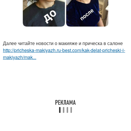
Далее читайте новости о макияже и прическа в салоне
http://pricheska-makiyazh.ru-best.com/kak-delat-pricheski-i-
makiyazh/mak...