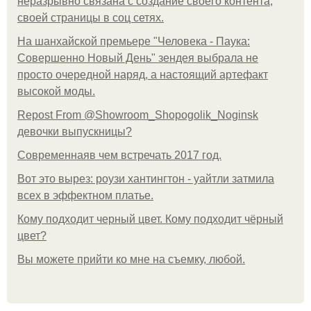
неразрывно связана с создание своего контента,
своей страницы в соц сетях.
На шанхайской премьере "Человека - Паука:
Совершенно Новый День" зендея выбрала не
просто очередной наряд, а настоящий артефакт
высокой моды.
Repost From @Showroom_Shopogolik_Noginsk
девочки выпускницы?
Современнаяв чем встречать 2017 год.
Вот это вырез: роузи хантингтон - уайтли затмила
всех в эффектном платьe.
Кому подходит черный цвет. Кому подходит чёрный
цвет?
Вы можете прийти ко мне на съемку, любой.