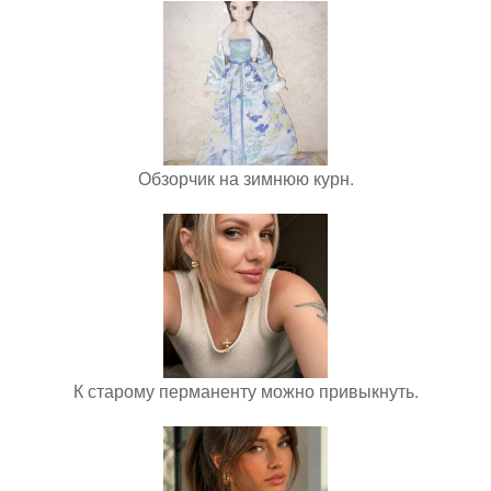
Обзорчик на зимнюю курн.
К старому перманенту можно привыкнуть.