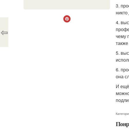
3. пр
никто
4. вы
⇦
профе
чему 
также
5. вы
испол
6. пр
она с
И ещё
можно
подли
Категори
Понр