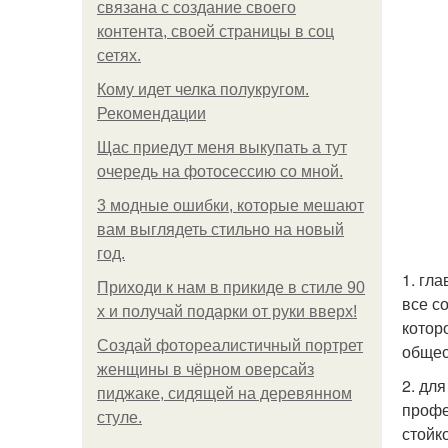
связана с создание своего
контента, своей страницы в соц
сетях.
Кому идет челка полукругом.
Рекомендации
Щас приедут меня выкупать а тут
очередь на фотосессию со мной.
3 модные ошибки, которые мешают
вам выглядеть стильно на новый
год.
1. гл
Приходи к нам в прикиде в стиле 90
все с
х и получай подарки от руки вверх!
котор
Создай фотореалистичный портрет
общес
женщины в чёрном оверсайз
2. дл
пиджаке, сидящей на деревянном
профе
стуле.
стойк