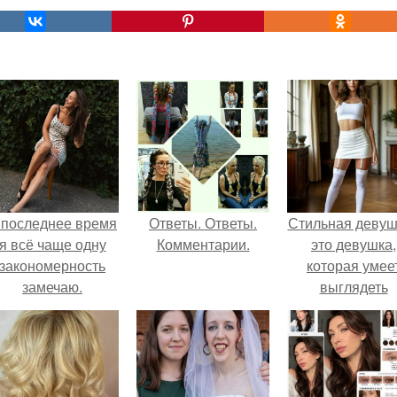
 последнее время
Ответы. Ответы.
Стильная девуш
я всё чаще одну
Комментарии.
это девушка,
закономерность
которая умее
замечаю.
выглядеть
привлекательн
элегантно в лю
ситуации.