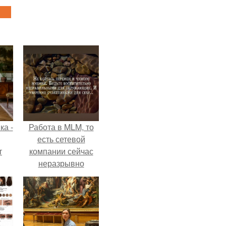
ка -
Работа в MLM, то
есть сетевой
т
компании сейчас
неразрывно
о и
связана с создание
бои
своего контента,
своей страницы в
соц сетях.