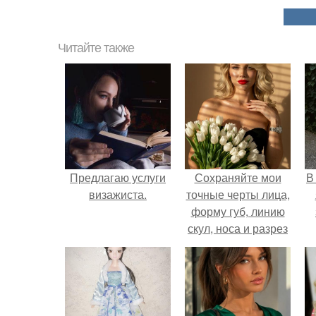
Читайте также
Предлагаю услуги
Сохраняйте мои
В
визажиста.
точные черты лица,
форму губ, линию
скул, носа и разрез
глаз.