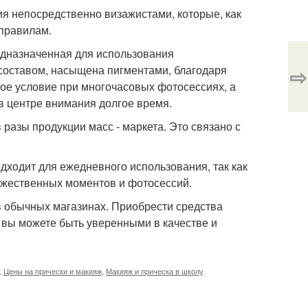
я непосредственно визажистами, которые, как
 правилам.
редназначенная для использования
составом, насыщена пигментами, благодаря
⇨
ое условие при многочасовых фотосессиях, а
в центре внимания долгое время.
разы продукции масс - маркета. Это связано с
одходит для ежедневного использования, так как
ржественных моментов и фотосессий.
в обычных магазинах. Приобрести средства
к вы можете быть уверенными в качестве и
,
Цены на прически и макияж
,
Макияж и прическа в школу