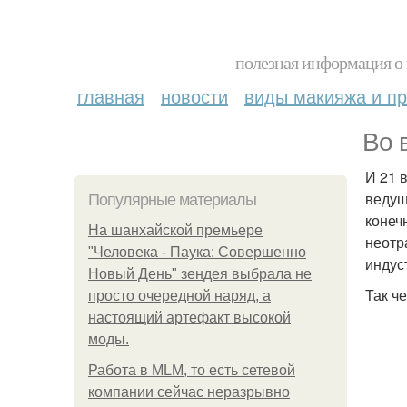
полезная информация о 
главная
новости
виды макияжа и пр
Во 
И 21 
ведущ
Популярные материалы
конеч
На шанхайской премьере
неотр
"Человека - Паука: Совершенно
индус
Новый День" зендея выбрала не
Так ч
просто очередной наряд, а
настоящий артефакт высокой
моды.
Работа в MLM, то есть сетевой
компании сейчас неразрывно