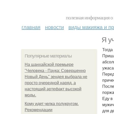
полезная информация о 
главная
новости
виды макияжа и пр
Я у
Тогда
Пришл
Популярные материалы
абсол
На шанхайской премьере
ужаса
"Человека - Паука: Совершенно
Перед
Новый День" зендея выбрала не
приче
просто очередной наряд, а
После
настоящий артефакт высокой
поржа
моды.
Еду в
Кому идет челка полукругом.
мужич
Рекомендации
для д