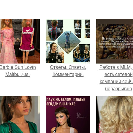
Barbie Sun Lovin
Ответы. Ответы.
Работа в MLM, 
Malibu 70s.
Комментарии.
есть сетевой
компании сейч
неразрывно
связана с созда
своего контент
своей страниц
соц сетях.