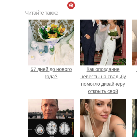
Читайте также
57 дней до нового
Как опоздание
года?
невесты на свадьбу
помогло дизайнеру
открыть свой
бренд.