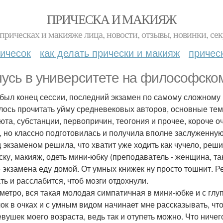
ПРИЧЕСКА И МАКИЯЖ
прическах и макияже лица, новости, отзывы, новинки, сек
ичесок
как делать прически и макияж
причес
чусь в университете на философско
 был конец сессии, последний экзамен по самому сложному
ось прочитать уйму средневековых авторов, основные тем
юта, субстанции, первопричин, теогония и прочее, короче 
, но классно подготовилась и получила вполне заслуженную
 экзаменом решила, что хватит уже ходить как чучело, реш
ску, макияж, одеть мини-юбку (преподаватель - женщина, так
 экзамена еду домой. От умных книжек ну просто тошнит. Ре
ть и расслабится, чтоб мозги отдохнули.
 метро, вся такая молодая симпатичная в мини-юбке и с гл
ок в очках и с умным видом начинает мне рассказывать, чт
евушек моего возраста, ведь так и отупеть можно. Что ничег