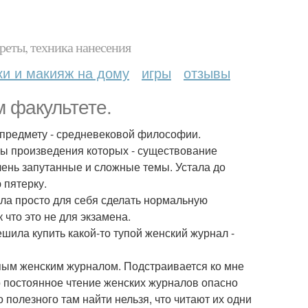
реты, техника нанесения
ки и макияж на дому
игры
отзывы
м факультете.
 предмету - средневековой философии.
ы произведения которых - существование
очень запутанные и сложные темы. Устала до
 пятерку.
ила просто для себя сделать нормальную
 что это не для экзамена.
шила купить какой-то тупой женский журнал -
упым женским журналом. Подстраивается ко мне
о постоянное чтение женских журналов опасно
о полезного там найти нельзя, что читают их одни