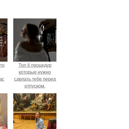
то
Топ 5 процедур
которые нужно
ас
сделать тебе перед
отпуском.
ние
а,
ы в