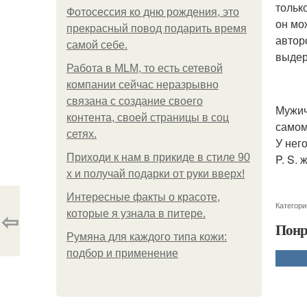
только
Фотосессия ко дню рождения, это
он мо
прекрасный повод подарить время
автор
самой себе.
выдер
Работа в MLM, то есть сетевой
компании сейчас неразрывно
связана с создание своего
Мужич
контента, своей страницы в соц
самом
сетях.
У нег
Приходи к нам в прикиде в стиле 90
P. S. 
х и получай подарки от руки вверх!
Интересные факты о красоте,
Категори
⇦
которые я узнала в питере.
Понр
Румяна для каждого типа кожи:
подбор и применение