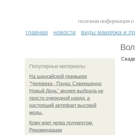
полезная информация о 
главная
новости
виды макияжа и пр
Вол
Сваде
Популярные материалы
На шанхайской премьере
"Человека - Паука: Совершенно
Новый День" зендея выбрала не
просто очередной наряд, а
настоящий артефакт высокой
моды.
Кому идет челка полукругом.
Рекомендации