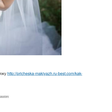
ияжу
http://pricheska-makiyazh.ru-best.com/kak-
макияжу