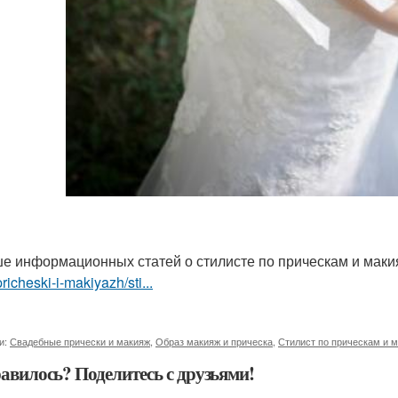
е информационных статей о стилисте по прическам и мак
pricheski-i-makiyazh/sti...
и:
Свадебные прически и макияж
,
Образ макияж и прическа
,
Стилист по прическам и 
авилось? Поделитесь с друзьями!