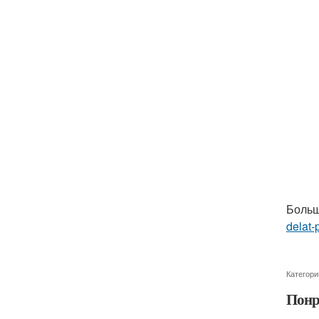
Больш
delat-
Категори
Понр