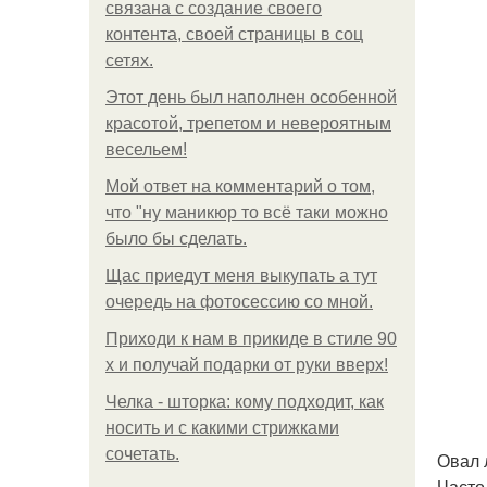
связана с создание своего
контента, своей страницы в соц
сетях.
Этот день был наполнен особенной
красотой, трепетом и невероятным
весельем!
Мой ответ на комментарий о том,
что "ну маникюр то всё таки можно
было бы сделать.
Щас приедут меня выкупать а тут
очередь на фотосессию со мной.
Приходи к нам в прикиде в стиле 90
х и получай подарки от руки вверх!
Челка - шторка: кому подходит, как
носить и с какими стрижками
сочетать.
Овал 
Часто