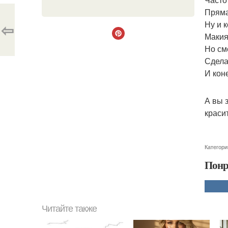
Пряма
Ну и 
⇦
Макия
Но см
Сдела
И кон
А вы 
краси
Категори
Понр
Читайте также