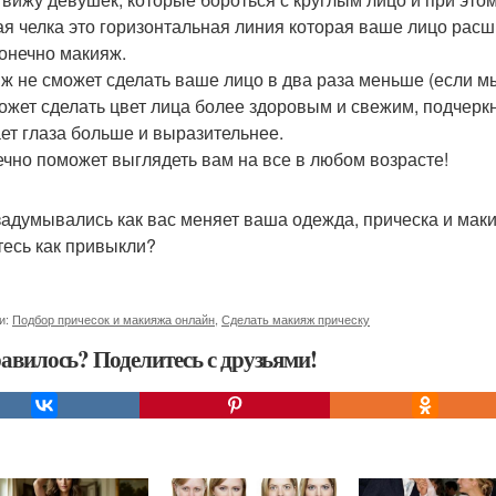
я челка это горизонтальная линия которая ваше лицо расш
конечно макияж.
ж не сможет сделать ваше лицо в два раза меньше (если мы 
ожет сделать цвет лица более здоровым и свежим, подчеркн
ет глаза больше и выразительнее.
ечно поможет выглядеть вам на все в любом возрасте!
задумывались как вас меняет ваша одежда, прическа и маки
тесь как привыкли?
и:
Подбор причесок и макияжа онлайн
,
Сделать макияж прическу
авилось? Поделитесь с друзьями!