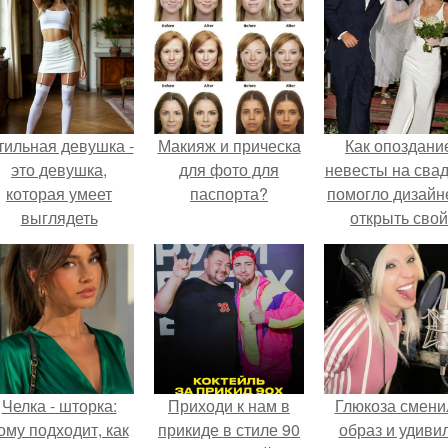
тильная девушка -
Макияж и прическа
Как опоздани
это девушка,
для фото для
невесты на сва
которая умеет
паспорта?
помогло дизайн
выглядеть
открыть свой
привлекательно и
бренд.
легантно в любои
ситуации.
Челка - шторка:
Приходи к нам в
Глюкоза смени
ому подходит, как
прикиде в стиле 90
образ и удиви