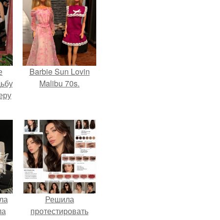
е
Barbie Sun Lovin
дьбу
Malibu 70s.
еру
ла
Решила
ла
протестировать