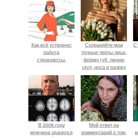
Как всё устроено:
Сохраняйте мои
С
работа
точные черты лица,
стюардессы.
форму губ, линию
скул, носа и разрез
глаз.
э
В 2006 году
Мой ответ на
мужчина ударился
комментарий о том,
к