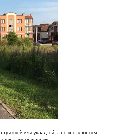
трижкой или укладкой, а не контурингом.
м носят прямые челки.