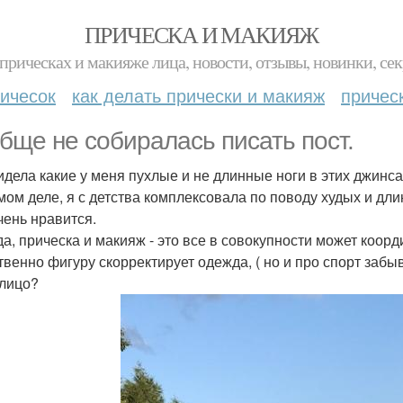
ПРИЧЕСКА И МАКИЯЖ
прическах и макияже лица, новости, отзывы, новинки, сек
ичесок
как делать прически и макияж
причес
бще не собиралась писать пост.
идела какие у меня пухлые и не длинные ноги в этих джинса
мом деле, я с детства комплексовала по поводу худых и дли
чень нравится.
а, прическа и макияж - это все в совокупности может коор
твенно фигуру скорректирует одежда, ( но и про спорт забыв
 лицо?