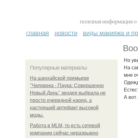
полезная информация о 
главная
новости
виды макияжа и пр
Воо
Но ув
На са
Популярные материалы
мне о
На шанхайской премьере
Одежд
"Человека - Паука: Совершенно
Естес
Новый День" зендея выбрала не
А вот
просто очередной наряд, а
настоящий артефакт высокой
моды.
Работа в MLM, то есть сетевой
компании сейчас неразрывно