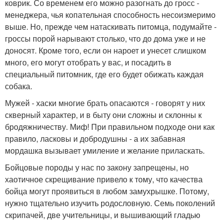
коврик. Со временем его можно разогнать до гросс -
менеджера, чья копательная способность несоизмеримо
выше. Но, прежде чем натаскивать питомца, подумайте -
гроссы порой нарывают столько, что до дома уже и не
доносят. Кроме того, если он нароет и унесет слишком
много, его могут отобрать у вас, и посадить в
специальный питомник, где его будет обижать каждая
собака.
Мужей - хаски многие брать опасаются - говорят у них
скверный характер, и в быту они сложны и склонны к
бродяжничеству. Миф! При правильном подходе они как
правило, ласковы и добродушны - а их забавная
мордашка вызывает умиление и желание приласкать.
Бойцовые породы у нас по закону запрещены, но
хаотичное скрещивание привело к тому, что качества
бойца могут проявиться в любом замухрышке. Потому,
нужно тщательно изучить родословную. Семь поколений
скрипачей, две учительницы, и вышивающий гладью