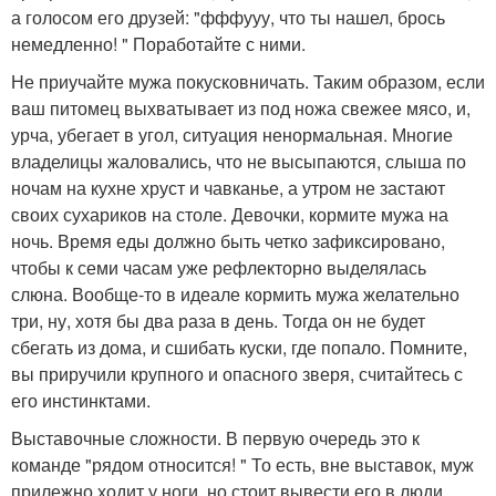
а голосом его друзей: "фффууу, что ты нашел, брось
немедленно! " Поработайте с ними.
Не приучайте мужа покусковничать. Таким образом, если
ваш питомец выхватывает из под ножа свежее мясо, и,
урча, убегает в угол, ситуация ненормальная. Многие
владелицы жаловались, что не высыпаются, слыша по
ночам на кухне хруст и чавканье, а утром не застают
своих сухариков на столе. Девочки, кормите мужа на
ночь. Время еды должно быть четко зафиксировано,
чтобы к семи часам уже рефлекторно выделялась
слюна. Вообще-то в идеале кормить мужа желательно
три, ну, хотя бы два раза в день. Тогда он не будет
сбегать из дома, и сшибать куски, где попало. Помните,
вы приручили крупного и опасного зверя, считайтесь с
его инстинктами.
Выставочные сложности. В первую очередь это к
команде "рядом относится! " То есть, вне выставок, муж
прилежно ходит у ноги, но стоит вывести его в люди