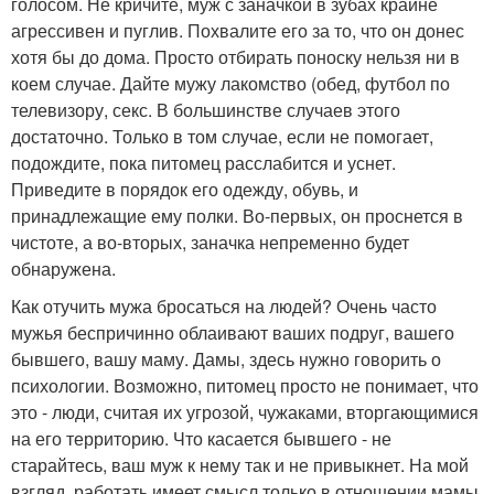
голосом. Не кричите, муж с заначкой в зубах крайне
агрессивен и пуглив. Похвалите его за то, что он донес
хотя бы до дома. Просто отбирать поноску нельзя ни в
коем случае. Дайте мужу лакомство (обед, футбол по
телевизору, секс. В большинстве случаев этого
достаточно. Только в том случае, если не помогает,
подождите, пока питомец расслабится и уснет.
Приведите в порядок его одежду, обувь, и
принадлежащие ему полки. Во-первых, он проснется в
чистоте, а во-вторых, заначка непременно будет
обнаружена.
Как отучить мужа бросаться на людей? Очень часто
мужья беспричинно облаивают ваших подруг, вашего
бывшего, вашу маму. Дамы, здесь нужно говорить о
психологии. Возможно, питомец просто не понимает, что
это - люди, считая их угрозой, чужаками, вторгающимися
на его территорию. Что касается бывшего - не
старайтесь, ваш муж к нему так и не привыкнет. На мой
взгляд, работать имеет смысл только в отношении мамы