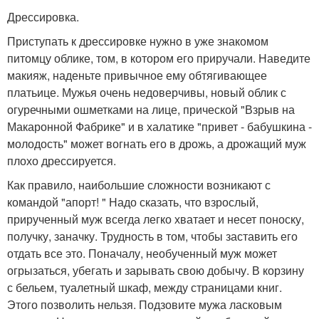
Дрессировка.
Приступать к дрессировке нужно в уже знакомом
питомцу облике, том, в котором его приручали. Наведите
макияж, наденьте привычное ему обтягивающее
платьице. Мужья очень недоверчивы, новый облик с
огуречными ошметками на лице, прической "Взрыв на
Макаронной Фабрике" и в халатике "привет - бабушкина -
молодость" может вогнать его в дрожь, а дрожащий муж
плохо дрессируется.
Как правило, наибольшие сложности возникают с
командой "апорт! " Надо сказать, что взрослый,
прирученный муж всегда легко хватает и несет поноску,
получку, заначку. Трудность в том, чтобы заставить его
отдать все это. Поначалу, необученный муж может
огрызаться, убегать и зарывать свою добычу. В корзину
с бельем, туалетный шкаф, между страницами книг.
Этого позволить нельзя. Подзовите мужа ласковым