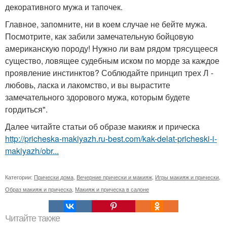
декоративного мужа и тапочек.
Главное, запомните, ни в коем случае не бейте мужа.
Посмотрите, как забили замечательную бойцовую
американскую породу! Нужно ли вам рядом трясущееся
существо, ловящее судебным иском по морде за каждое
проявление инстинктов? Соблюдайте принцип трех Л -
любовь, ласка и лакомство, и вы вырастите
замечательного здорового мужа, которым будете
гордиться".
Далее читайте статьи об образе макияж и прическа
http://pricheska-makiyazh.ru-best.com/kak-delat-pricheski-i-
makiyazh/obr...
Категории:
Прически дома
,
Вечерние прически и макияж
,
Игры макияж и прически
,
Образ макияж и прическа
,
Макияж и прическа в салоне
Читайте также