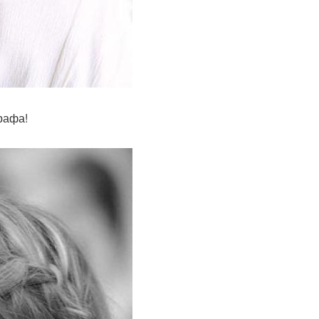
рафа!