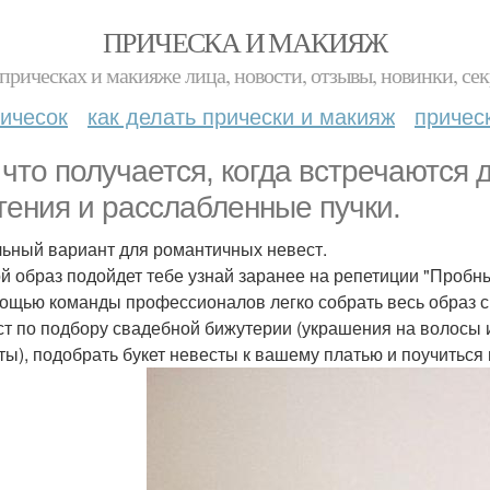
ПРИЧЕСКА И МАКИЯЖ
прическах и макияже лица, новости, отзывы, новинки, сек
ичесок
как делать прически и макияж
причес
 что получается, когда встречаются 
тения и расслабленные пучки.
ьный вариант для романтичных невест.
ой образ подойдет тебе узнай заранее на репетиции "Пробн
ощью команды профессионалов легко собрать весь образ сра
ст по подбору свадебной бижутерии (украшения на волосы 
ты), подобрать букет невесты к вашему платью и поучиться