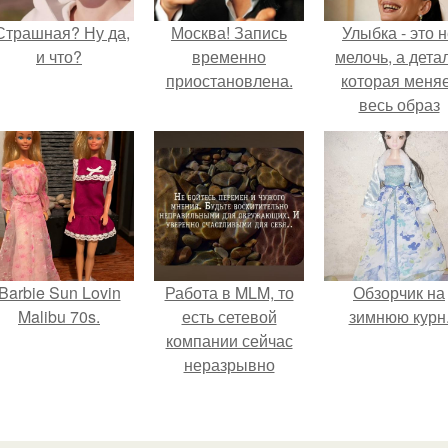
Страшная? Ну да,
Москва! Запись
Улыбка - это 
и что?
временно
мелочь, а детал
приостановлена.
которая меня
весь образ
человека.
Barbie Sun Lovin
Работа в MLM, то
Обзорчик на
Malibu 70s.
есть сетевой
зимнюю курн
компании сейчас
неразрывно
связана с создание
своего контента,
своей страницы в