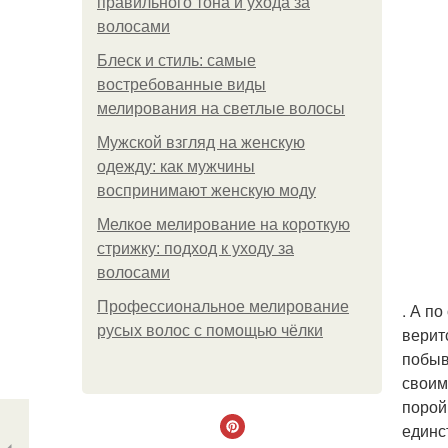
правильного тона и ухода за
волосами
Блеск и стиль: самые
востребованные виды
мелирования на светлые волосы
Мужской взгляд на женскую
одежду: как мужчины
воспринимают женскую моду
Мелкое мелирование на короткую
стрижку: подход к уходу за
волосами
Профессиональное мелирование
. А п
русых волос с помощью чёлки
верит
побыв
своим
порой 
единс