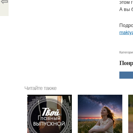
⇦
этом 
А вы 
Подро
makiya
Категори
Понр
Читайте также