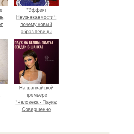
не
"Эффект
ь,
Неузнаваемости":
ет
почему новый
образ певицы
вызвал споры о
гранях
возможного?
На шанхайской
.
премьере
"Человека - Паука:
Совершенно
Новый День"
зендея выбрала не
просто очередной