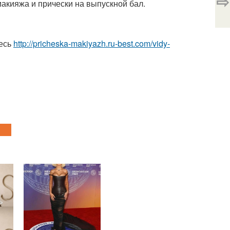
⇨
 макияжа и прически на выпускной бал.
десь
http://pricheska-makiyazh.ru-best.com/vidy-