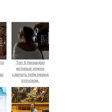
то
Топ 5 процедур
которые нужно
ас
сделать тебе перед
отпуском.
ние
а,
ы в