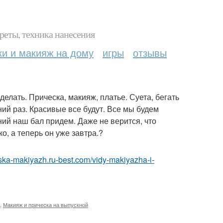
реты, техника нанесения
ки и макияж на дому
игры
отзывы
елать. Прическа, макияж, платье. Суета, бегать
ий раз. Красивые все будут. Все мы будем
ний наш бал придем. Даже не верится, что
о, а теперь он уже завтра.?
heska-makiyazh.ru-best.com/vidy-makiyazha-i-
,
Макияж и прическа на выпускной