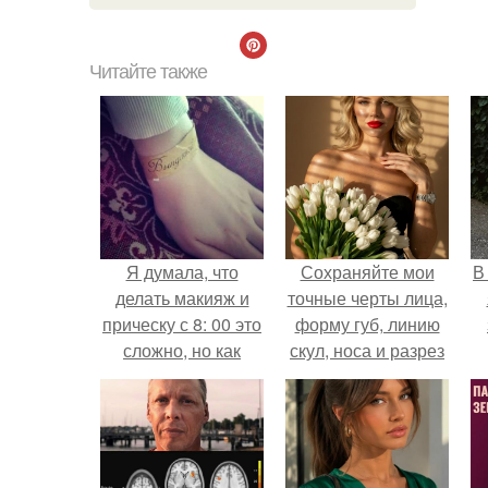
Читайте также
Я думала, что
Сохраняйте мои
В
делать макияж и
точные черты лица,
прическу с 8: 00 это
форму губ, линию
сложно, но как
скул, носа и разрез
оказалось смывать
глаз.
его и искать \xB130
шпилек в шесть
утра гораздо
сложнее!