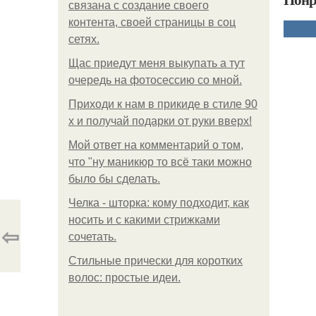
связана с создание своего
контента, своей страницы в соц
сетях.
Щас приедут меня выкупать а тут
очередь на фотосессию со мной.
Приходи к нам в прикиде в стиле 90
х и получай подарки от руки вверх!
Мой ответ на комментарий о том,
что "ну маникюр то всё таки можно
было бы сделать.
Челка - шторка: кому подходит, как
носить и с какими стрижками
⇦
сочетать.
Стильные прически для коротких
волос: простые идеи.