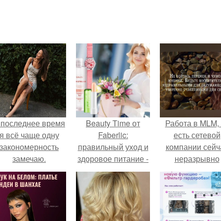
 последнее время
Beauty Time от
Работа в MLM, 
я всё чаще одну
Faberlic:
есть сетевой
закономерность
правильный уход и
компании сейч
замечаю.
здоровое питание -
неразрывно
залог сохранения
связана с созда
молодости и
своего контент
красоты!
своей страниц
соц сетях.