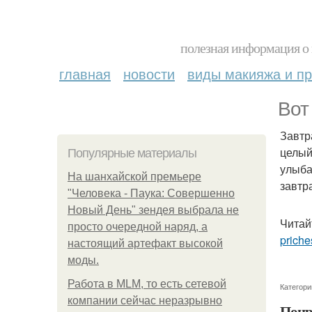
полезная информация о 
главная
новости
виды макияжа и пр
Вот 
Завтр
целый
Популярные материалы
улыба
На шанхайской премьере
завтр
"Человека - Паука: Совершенно
Новый День" зендея выбрала не
Читай
просто очередной наряд, а
priche
настоящий артефакт высокой
моды.
Работа в MLM, то есть сетевой
Категори
компании сейчас неразрывно
Понр