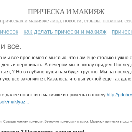
ПРИЧЕСКА И МАКИЯЖ
прическах и макияже лица, новости, отзывы, новинки, сек
ичесок
как делать прически и макияж
причес
и все.
а мы все проснемся с мыслью, что нам еще столько нужно сд
 день и нервничать. А вечером мы в школу придем. Последн
ться, ? Но в глубине души нам будет грустно. Мы на послед
а уже все закончится. Казалось, что выпускной еще так далек
те далее новости о макияже и прическа в школу
http://pric
sok/makiyaz...
и:
Сделать макияж прическу
,
Вечерние прически и макияж
,
Макияж и прическа в школу
авилось? Поделитесь с друзьями!