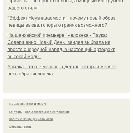
Прическа - не просто волосы, а мощный инструмент
вашего стиля!
"Эффект Неузнаваемости": почему новый образ
певицы вызвал споры о гранях возможного?
На шанхайской премьере "Человека - Паука:
Совершенно Новый День" зендея выбрала не
просто очередной наряд, а настоящий артефакт
высокой моды.
Улыбка - это не мелочь, а деталь, которая меняет
весь образ человека.
© 2026 Прическа и макияж
Контакты
Пользовательское соглашение
Политика конфидециальности
Обратная связь