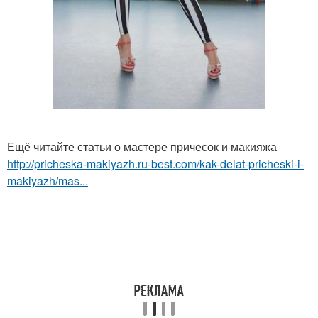
Ещё читайте статьи о мастере причесок и макияжа
http://pricheska-makiyazh.ru-best.com/kak-delat-pricheski-i-
makiyazh/mas...