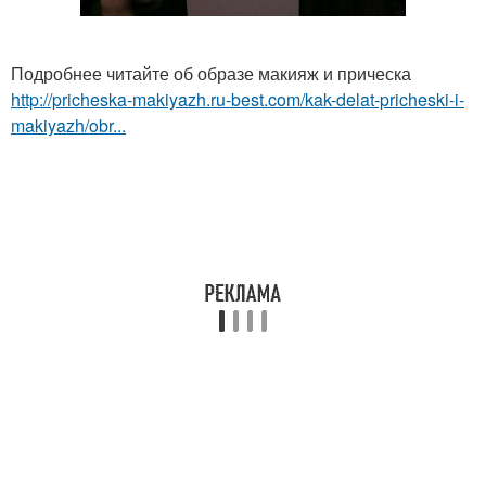
Подробнее читайте об образе макияж и прическа
http://pricheska-makiyazh.ru-best.com/kak-delat-pricheski-i-
makiyazh/obr...