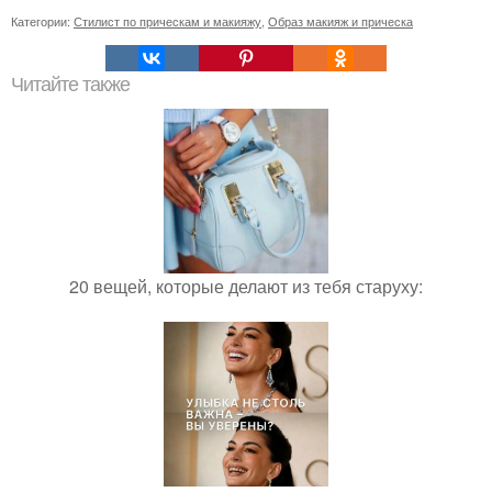
Категории:
Стилист по прическам и макияжу
,
Образ макияж и прическа
Читайте также
20 вещей, которые делают из тебя старуху: